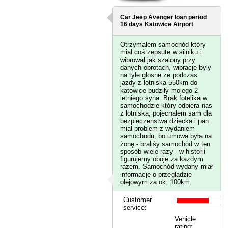
Car Jeep Avenger loan period
16 days
Katowice Airport
Otrzymałem samochód który
miał coś zepsute w silniku i
wibrował jak szalony przy
danych obrotach, wibracje byly
na tyle glosne ze podczas
jazdy z lotniska 550km do
katowice budziły mojego 2
letniego syna. Brak fotelika w
samochodzie który odbiera nas
z lotniska, pojechałem sam dla
bezpieczenstwa dziecka i pan
mial problem z wydaniem
samochodu, bo umowa była na
żonę - braliśy samochód w ten
sposób wiele razy - w historii
figurujemy oboje za każdym
razem. Samochód wydany miał
informację o przeglądzie
olejowym za ok. 100km.
Customer
service:
Vehicle
rating: