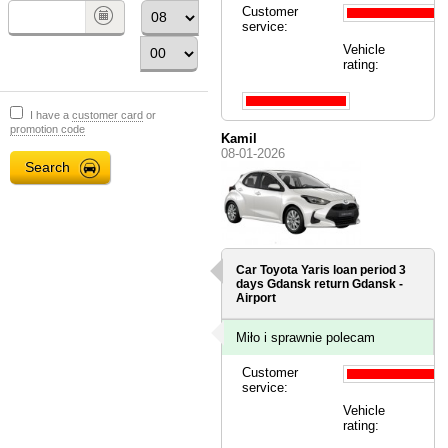
Customer
service:
Vehicle
rating:
I have a
customer card
or
promotion code
Kamil
08-01-2026
Car Toyota Yaris loan period 3
days
Gdansk
return Gdansk -
Airport
Miło i sprawnie polecam
Customer
service:
Vehicle
rating: