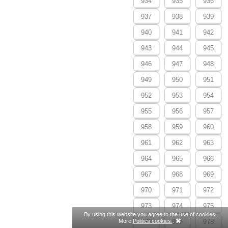
934
935
936
937
938
939
940
941
942
943
944
945
946
947
948
949
950
951
952
953
954
955
956
957
958
959
960
961
962
963
964
965
966
967
968
969
970
971
972
973
974
975
By using this website you agree to the use of cookies.
More
Politics cookies.
.
976
977
978