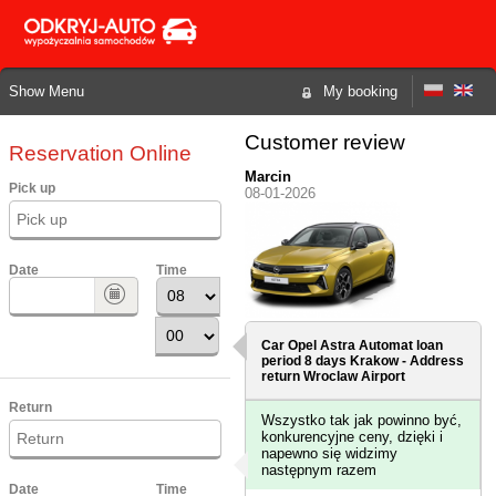
Show Menu
My booking
Customer review
Reservation Online
Marcin
Pick up
08-01-2026
Date
Time
Car Opel Astra Automat loan
period 8 days
Krakow - Address
return Wroclaw Airport
Return
Wszystko tak jak powinno być,
konkurencyjne ceny, dzięki i
napewno się widzimy
następnym razem
Date
Time