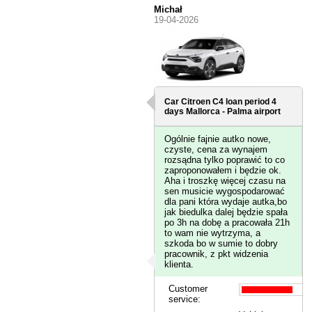
Michał
19-04-2026
Car Citroen C4 loan period 4
days
Mallorca - Palma airport
Ogólnie fajnie autko nowe,
czyste, cena za wynajem
rozsądna tylko poprawić to co
zaproponowałem i będzie ok.
Aha i troszkę więcej czasu na
sen musicie wygospodarować
dla pani która wydaje autka,bo
jak biedulka dalej będzie spała
po 3h na dobę a pracowała 21h
to wam nie wytrzyma, a
szkoda bo w sumie to dobry
pracownik, z pkt widzenia
klienta.
Customer
service: