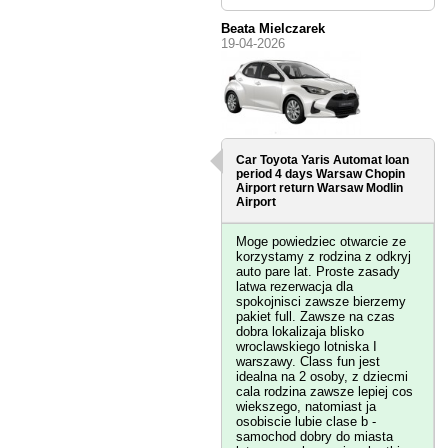
Beata Mielczarek
19-04-2026
Car Toyota Yaris Automat loan
period 4 days
Warsaw Chopin
Airport
return Warsaw Modlin
Airport
Moge powiedziec otwarcie ze
korzystamy z rodzina z odkryj
auto pare lat. Proste zasady
latwa rezerwacja dla
spokojnisci zawsze bierzemy
pakiet full. Zawsze na czas
dobra lokalizaja blisko
wroclawskiego lotniska I
warszawy. Class fun jest
idealna na 2 osoby, z dziecmi
cala rodzina zawsze lepiej cos
wiekszego, natomiast ja
osobiscie lubie clase b -
samochod dobry do miasta