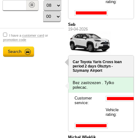
rating:
Seb
19-04-2026
I have a
customer card
or
promotion code
Car Toyota Yaris Cross loan
period 2 days
Olsztyn -
Szymany Airport
Bez zastrzezen . Tylko
polecac.
Customer
service:
Vehicle
rating:
Michał Wleklik