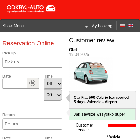
Show Menu
My booking
Customer review
Reservation Online
Olek
Pick up
19-04-2026
Date
Time
Car Fiat 500 Cabrio loan period
5 days
Valencia - Airport
Jak zawsze wszystko super
Return
Customer
service:
Vehicle
Date
Time