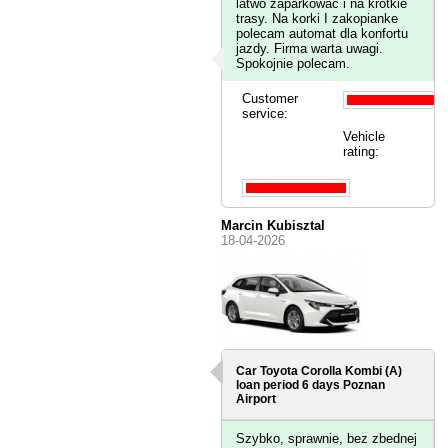
latwo zaparkowac i na krotkie
trasy. Na korki I zakopianke
polecam automat dla konfortu
jazdy. Firma warta uwagi.
Spokojnie polecam.
Customer
service:
Vehicle
rating:
Marcin Kubisztal
18-04-2026
Car Toyota Corolla Kombi (A)
loan period 6 days
Poznan
Airport
Szybko, sprawnie, bez zbednej