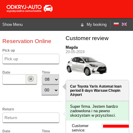
Show Menu
My booking
Customer review
Reservation Online
Magda
Pick up
20-05-2024
Date
Time
Car Toyota Yaris Automat loan
period 8 days
Warsaw Chopin
Airport
Super firma. Jestem bardzo
Return
zadowolona i na pewno
skorzystam w przyszlosci.
Customer
service:
Date
Time