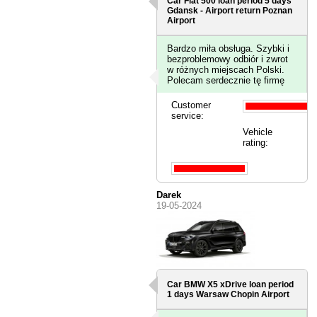
Car Fiat 500 loan period 5 days
Gdansk - Airport
return Poznan
Airport
Bardzo miła obsługa. Szybki i
bezproblemowy odbiór i zwrot
w różnych miejscach Polski.
Polecam serdecznie tę firmę
Customer
service:
Vehicle
rating:
Darek
19-05-2024
Car BMW X5 xDrive loan period
1 days
Warsaw Chopin Airport