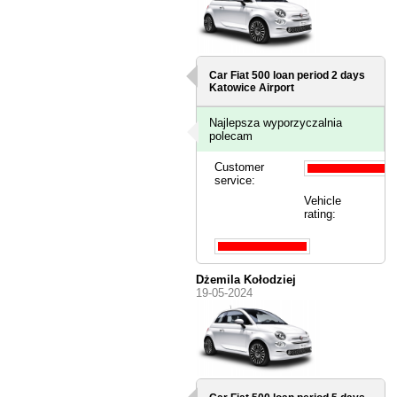
Car Fiat 500 loan period 2 days
Katowice Airport
Najlepsza wyporzyczalnia
polecam
Customer
service:
Vehicle
rating:
Dżemila Kołodziej
19-05-2024