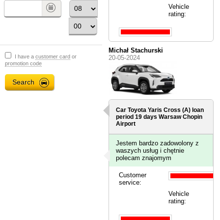
Vehicle
rating:
Michał Stachurski
I have a
customer card
or
20-05-2024
promotion code
Car Toyota Yaris Cross (A) loan
period 19 days
Warsaw Chopin
Airport
Jestem bardzo zadowolony z
waszych usług i chętnie
polecam znajomym
Customer
service:
Vehicle
rating: