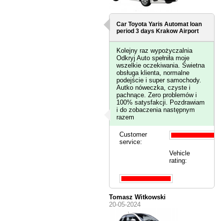
Car Toyota Yaris Automat loan
period 3 days
Krakow Airport
Kolejny raz wypożyczalnia
Odkryj Auto spełniła moje
wszelkie oczekiwania. Świetna
obsługa klienta, normalne
podejście i super samochody.
Autko nóweczka, czyste i
pachnące. Zero problemów i
100% satysfakcji. Pozdrawiam
i do zobaczenia następnym
razem
Customer
service:
Vehicle
rating:
Tomasz Witkowski
20-05-2024