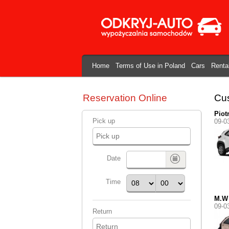
Home
Terms of Use in Poland
Cars
Renta
Reservation Online
Cus
Piot
Pick up
09-0
Date
Time
M.W
09-0
Return