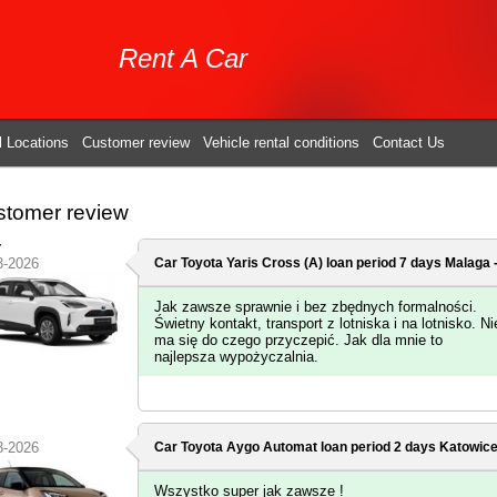
Rent A Car
l Locations
Customer review
Vehicle rental conditions
Contact Us
tomer review
r
3-2026
Car Toyota Yaris Cross (A) loan period 7 days
Malaga -
Jak zawsze sprawnie i bez zbędnych formalności.
Świetny kontakt, transport z lotniska i na lotnisko. Ni
ma się do czego przyczepić. Jak dla mnie to
najlepsza wypożyczalnia.
3-2026
Car Toyota Aygo Automat loan period 2 days
Katowice
Wszystko super jak zawsze !