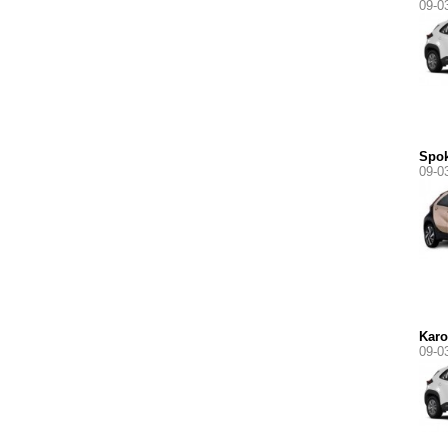
09-0
Spok
09-0
Karo
09-0