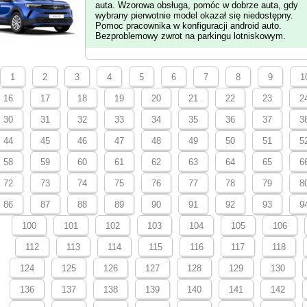
auta. Wzorowa obsługa, pomóc w dobrze auta, gdy
wybrany pierwotnie model okazał się niedostępny.
Pomoc pracownika w konfiguracji android auto.
Bezproblemowy zwrot na parkingu lotniskowym.
1
2
3
4
5
6
7
8
9
1
16
17
18
19
20
21
22
23
2
30
31
32
33
34
35
36
37
3
44
45
46
47
48
49
50
51
5
58
59
60
61
62
63
64
65
6
72
73
74
75
76
77
78
79
8
86
87
88
89
90
91
92
93
9
100
101
102
103
104
105
106
112
113
114
115
116
117
118
124
125
126
127
128
129
130
136
137
138
139
140
141
142