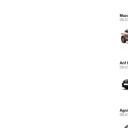
Mazu
09-0
Arif
09-0
Agni
09-0