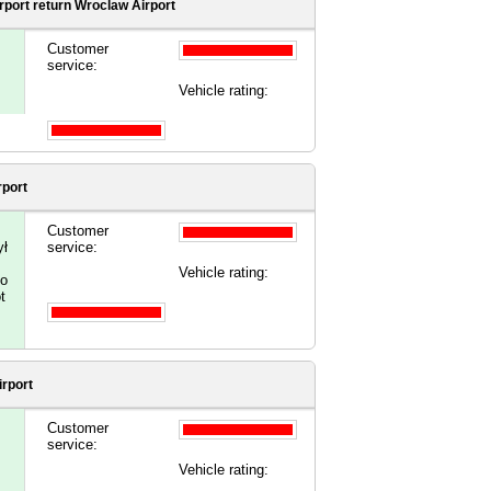
rport
return Wroclaw Airport
Customer
service:
Vehicle rating:
rport
Customer
ył
service:
Vehicle rating:
mo
t
irport
Customer
service:
Vehicle rating: