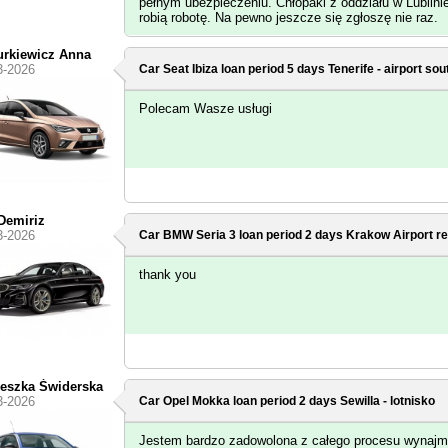
pełnym ubezpieczeniu. Chłopaki z oddziału w Lublini
robią robotę. Na pewno jeszcze się zgłoszę nie raz.
rkiewicz Anna
3-2026
Car Seat Ibiza loan period 5 days
Tenerife - airport sou
Polecam Wasze usługi
 Demiriz
3-2026
Car BMW Seria 3 loan period 2 days
Krakow Airport
re
thank you
eszka Świderska
3-2026
Car Opel Mokka loan period 2 days
Sewilla - lotnisko
Jestem bardzo zadowolona z całego procesu wynaj