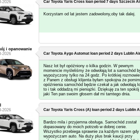
3-2026
Car Toyota Yaris Cross loan period 7 days
Szczecin Ai
Korzystam od lat jestem zadowolony,oby tak dalej.
ój i opanowanie
3-2026
Car Toyota Aygo Automat loan period 2 days
Lublin Ai
Nasz lot był opóźniony o kilka godzin. W pewnym
momencie myśleliśmy że odwołają lot a samochód b
wypożyczony tylko na 24 godz. Po krótkiej rozmowie
z Panem z obsługi klijenta byłam spokojna że pomi
opóźnienia samochód będzie czekał a jak odwołają lo
to i tak oddadzą mi pieniążki. Dziękuję za ten spokój
jaki Ten pan swoim głosem dał mi tamtego dnia.
l
3-2026
Car Toyota Yaris Cross (A) loan period 2 days
Lublin A
Bardzo mila i przyjemna obsługa. Samochód został
dopasowany do moich potrzeb w dobrej cenie.
Wszystko przebiega sprawnie za każdym razem gdy
wypożyczam auto. Na duży plus brak kaucji przy