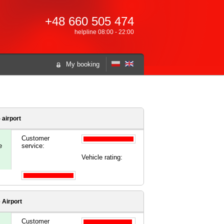
+48 660 505 474
helpline 08:00 - 22:00
My booking
 airport
Customer
e
service:
Vehicle rating:
 Airport
Customer