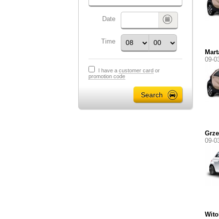
Date
Time
Mart
09-0
I have a
customer card
or
promotion code
Grze
09-0
Wito