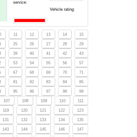
service:
Vehicle rating:
0
11
12
13
14
15
4
25
26
27
28
29
8
39
40
41
42
43
2
53
54
55
56
57
6
67
68
69
70
71
0
81
82
83
84
85
4
95
96
97
98
99
107
108
109
110
111
119
120
121
122
123
131
132
133
134
135
143
144
145
146
147