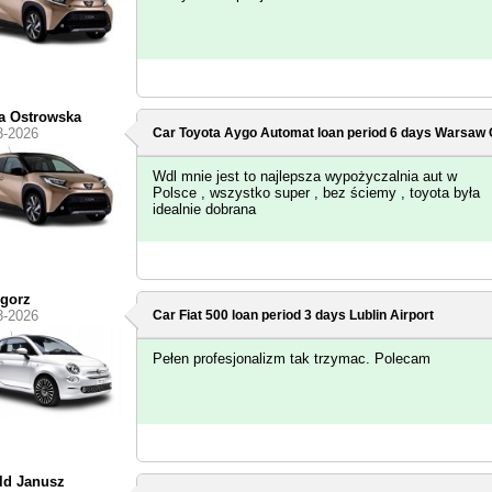
a Ostrowska
3-2026
Car Toyota Aygo Automat loan period 6 days
Warsaw C
Wdl mnie jest to najlepsza wypożyczalnia aut w
Polsce , wszystko super , bez ściemy , toyota była
idealnie dobrana
gorz
3-2026
Car Fiat 500 loan period 3 days
Lublin Airport
Pełen profesjonalizm tak trzymac. Polecam
ld Janusz