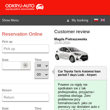
Show Menu
My booking
Customer review
Reservation Online
Magda Pietraszewska
Pick up
13-02-2026
Date
Time
Car Toyota Yaris Automat loan
period 7 days
Lodz - Airport
Powiem ze nigdy nie
spotkalam sie z tak
Return
profesjonalna, przyjazna i
cierpliwa obsluga. Zero
problemow przy
formalnosciach. jako ze
pierwszy raz dostalem auto z
Date
Time