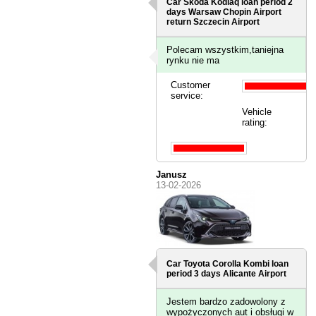
Car Skoda Kodiaq loan period 2
days
Warsaw Chopin Airport
return Szczecin Airport
Polecam wszystkim,taniejna
rynku nie ma
Customer
service:
Vehicle
rating:
Janusz
13-02-2026
Car Toyota Corolla Kombi loan
period 3 days
Alicante Airport
Jestem bardzo zadowolony z
wypożyczonych aut i obsługi w