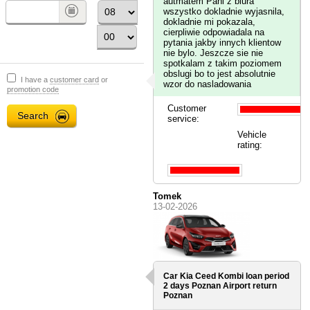
autmatem Pani z biura
wszystko dokladnie wyjasnila,
dokladnie mi pokazala,
cierpliwie odpowiadala na
pytania jakby innych klientow
nie bylo. Jeszcze sie nie
spotkalam z takim poziomem
obslugi bo to jest absolutnie
I have a
customer card
or
wzor do nasladowania
promotion code
Customer
service:
Vehicle
rating:
Tomek
13-02-2026
Car Kia Ceed Kombi loan period
2 days
Poznan Airport
return
Poznan