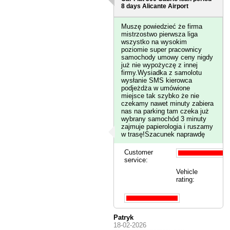
8 days
Alicante Airport
Muszę powiedzieć że firma
mistrzostwo pierwsza liga
wszystko na wysokim
poziomie super pracownicy
samochody umowy ceny nigdy
już nie wypożyczę z innej
firmy.Wysiadka z samolotu
wysłanie SMS kierowca
podjeżdża w umówione
miejsce tak szybko że nie
czekamy nawet minuty zabiera
nas na parking tam czeka już
wybrany samochód 3 minuty
zajmuje papierologia i ruszamy
w trasę!Szacunek naprawdę
Customer
service:
Vehicle
rating:
Patryk
18-02-2026