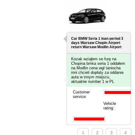
Car BMW Seria 1 loan period 3
days
Warsaw Chopin Airport
return Warsaw Modlin Airport
Kozak wziąłem se furę na
Chopina bmka seria 1 oddałem
na Modlin cena wgl taniocha
inni chcieli dopłaty za oddanie
auta w innym miejscu,
aktualnie number 1 w PL
Customer
service:
Vehicle
rating:
1
2
3
4