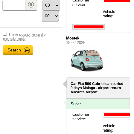
Customer
service:
Vehicle
rating:
I have a
customer card
or
Mostek
promotion code
18-02-2026
Car Fiat 500 Cabrio loan period
9 days
Malaga - airport
return
Alicante Airport
Super
Customer
service:
Vehicle
rating: