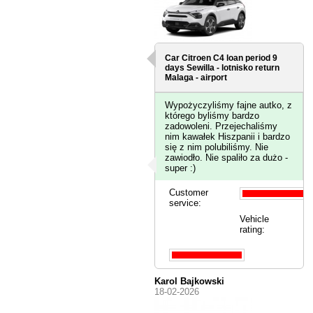
Car Citroen C4 loan period 9
days
Sewilla - lotnisko
return
Malaga - airport
Wypożyczyliśmy fajne autko, z
którego byliśmy bardzo
zadowoleni. Przejechaliśmy
nim kawałek Hiszpanii i bardzo
się z nim polubiliśmy. Nie
zawiodło. Nie spaliło za dużo -
super :)
Customer
service:
Vehicle
rating:
Karol Bajkowski
18-02-2026