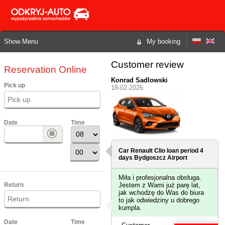
Show Menu
My booking
Customer review
Reservation Online
Konrad Sadlowski
Pick up
18-02-2026
Date
Time
Car Renault Clio loan period 4
days
Bydgoszcz Airport
Miła i profesjonalna obsługa.
Return
Jestem z Wami już parę lat,
jak wchodzę do Was do biura
to jak odwiedziny u dobrego
kumpla.
Date
Time