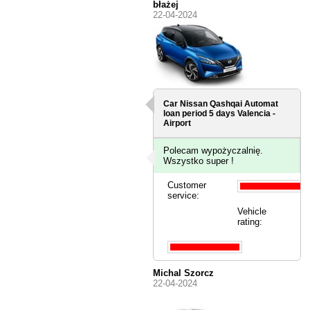
błażej
22-04-2024
Car Nissan Qashqai Automat
loan period 5 days
Valencia -
Airport
Polecam wypożyczalnię.
Wszystko super !
Customer
service:
Vehicle
rating:
Michal Szorcz
22-04-2024