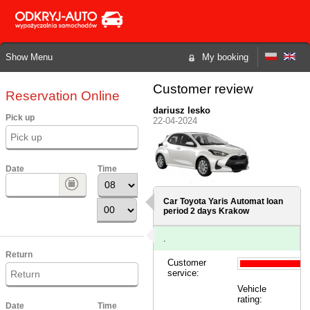
Show Menu
My booking
Customer review
Reservation Online
dariusz lesko
Pick up
22-04-2024
Date
Time
Car Toyota Yaris Automat loan
period 2 days
Krakow
.
Return
Customer
service:
Vehicle
rating:
Date
Time