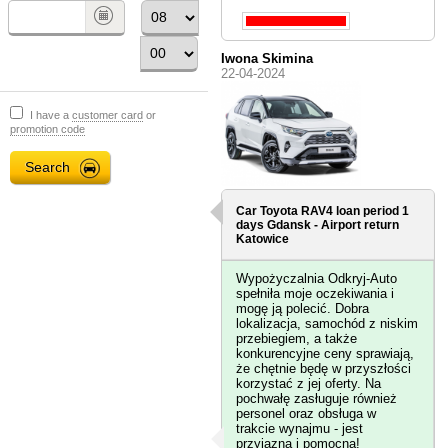
Iwona Skimina
22-04-2024
I have a
customer card
or
promotion code
Car Toyota RAV4 loan period 1
days
Gdansk - Airport
return
Katowice
Wypożyczalnia Odkryj-Auto
spełniła moje oczekiwania i
mogę ją polecić. Dobra
lokalizacja, samochód z niskim
przebiegiem, a także
konkurencyjne ceny sprawiają,
że chętnie będę w przyszłości
korzystać z jej oferty. Na
pochwałę zasługuje również
personel oraz obsługa w
trakcie wynajmu - jest
przyjazna i pomocna!