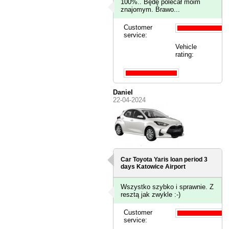
100%.. Będę polecał moim
znajomym. Brawo...
Customer
service:
Vehicle
rating:
Daniel
22-04-2024
Car Toyota Yaris loan period 3
days
Katowice Airport
Wszystko szybko i sprawnie. Z
resztą jak zwykle :-)
Customer
service: