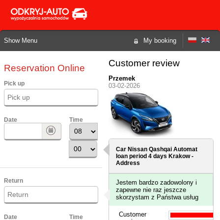
Show Menu
My booking
Customer review
Reservation Online
Przemek
Pick up
03-02-2026
Date
Time
Car Nissan Qashqai Automat
loan period 4 days
Krakow -
Address
Return
Jestem bardzo zadowolony i
zapewne nie raz jeszcze
skorzystam z Państwa usług
Customer
Date
Time