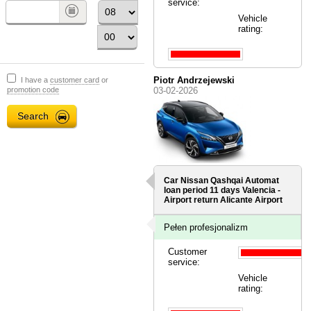
service:
Vehicle
rating:
Piotr Andrzejewski
I have a
customer card
or
promotion code
03-02-2026
Car Nissan Qashqai Automat
loan period 11 days
Valencia -
Airport
return Alicante Airport
Pełen profesjonalizm
Customer
service:
Vehicle
rating: