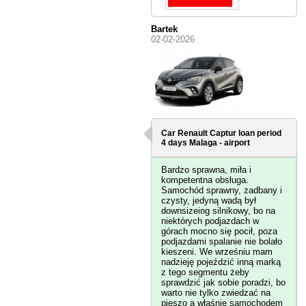
Bartek
02-02-2026
Car Renault Captur loan period
4 days
Malaga - airport
Bardzo sprawna, miła i
kompetentna obsługa.
Samochód sprawny, zadbany i
czysty, jedyną wadą był
downsizeing silnikowy, bo na
niektórych podjazdach w
górach mocno się pocił, poza
podjazdami spalanie nie bolało
kieszeni. We wrześniu mam
nadzieję pojeździć inną marką
z tego segmentu żeby
sprawdzić jak sobie poradzi, bo
warto nie tylko zwiedzać na
pieszo a właśnie samochodem