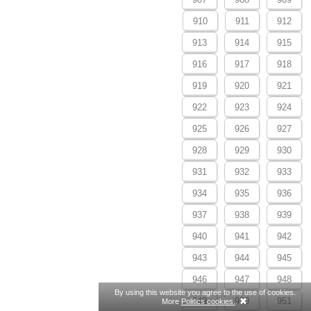
910
911
912
913
914
915
916
917
918
919
920
921
922
923
924
925
926
927
928
929
930
931
932
933
934
935
936
937
938
939
940
941
942
943
944
945
946
947
948
By using this website you agree to the use of cookies.
949
950
951
More
Politics cookies.
.