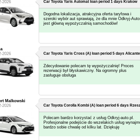
2-2026
Car Toyota Yaris Automat loan period 1 days
Krakow
Dogodna lokalizacja, atrakcyjna oferta taryfowa i
szeroki wybór aut sprawiają, że dla mnie Odkryj-Auto
jest główną wypożyczalnią samochodów!
na
2-2026
Car Toyota Yaris Cross (A) loan period 5 days
Alicante
Zdecydowanie polecam tę wypożyczalnię! Proces
rezerwacji był błyskawiczny. Na ogromny plus
zasługuje obsługa
rt Malkowski
2-2026
Car Toyota Corolla Kombi (A) loan period 6 days
Rzesz
Polecam bardzo korzystać z usług Odkryj-auto.pl.
Profesjonalne podejście do wszelakich usług wynajm
bardzo sobie chwalę od kilku lat. Dziękuję