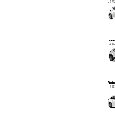
04-0
Iwo
04-0
Robe
04-0