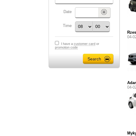
Date
Time
Rzes
04-0
I have a
customer card
or
promotion code
Ada
04-0
Myky