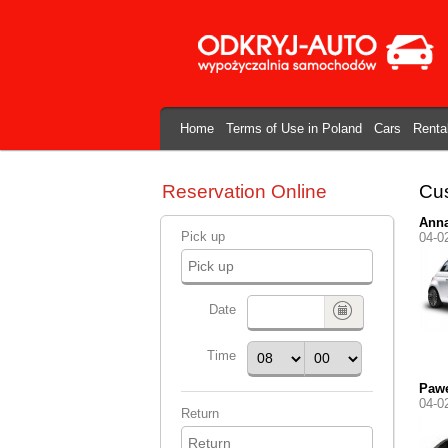
Home
Terms of Use in Poland
Cars
Renta
Reservation Online
Cus
Ann
Pick up
04-0
Date
Time
Paw
04-0
Return