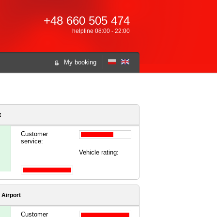
+48 660 505 474
helpline 08:00 - 22:00
My booking
t
Customer
service:
Vehicle rating:
Airport
Customer