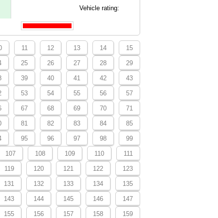
Vehicle rating:
0
11
12
13
14
15
4
25
26
27
28
29
8
39
40
41
42
43
2
53
54
55
56
57
6
67
68
69
70
71
0
81
82
83
84
85
4
95
96
97
98
99
107
108
109
110
111
119
120
121
122
123
131
132
133
134
135
143
144
145
146
147
155
156
157
158
159