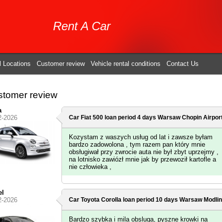
Rent A Car
l Locations
Customer review
Vehicle rental conditions
Contact Us
tomer review
a
2-2026
Car Fiat 500 loan period 4 days
Warsaw Chopin Airpor
Kozystam z waszych usług od lat i zawsze byłam
bardzo zadowolona , tym razem pan który mnie
obsługiwał przy zwrocie auta nie był zbyt uprzejmy ,
na lotnisko zawiózł mnie jak by przewoził kartofle a
nie człowieka ,
el
2-2026
Car Toyota Corolla loan period 10 days
Warsaw Modlin 
Bardzo szybka i mila obsluga, pyszne krowki na