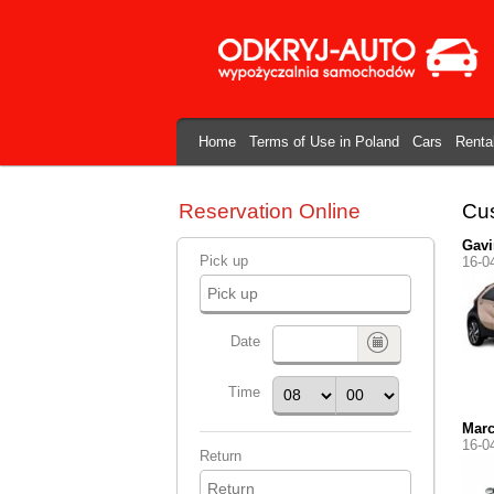
Home
Terms of Use in Poland
Cars
Renta
Reservation Online
Cus
Gavi
Pick up
16-0
Date
Time
Marc
16-0
Return