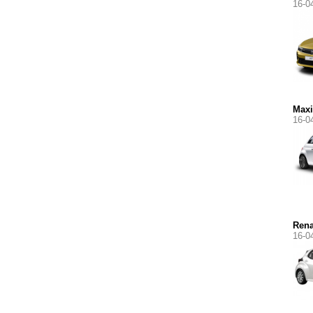
16-0
Max
16-0
Rena
16-0