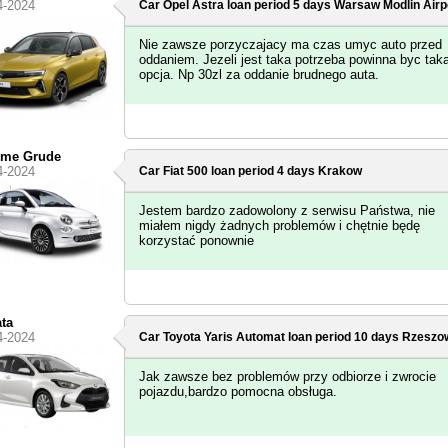
4-2024
Car Opel Astra loan period 5 days
Warsaw Modlin Airp
Nie zawsze porzyczajacy ma czas umyc auto przed
oddaniem. Jezeli jest taka potrzeba powinna byc tak
opcja. Np 30zl za oddanie brudnego auta.
ime Grude
4-2024
Car Fiat 500 loan period 4 days
Krakow
Jestem bardzo zadowolony z serwisu Państwa, nie
miałem nigdy żadnych problemów i chętnie będę
korzystać ponownie
ta
4-2024
Car Toyota Yaris Automat loan period 10 days
Rzeszow
Jak zawsze bez problemów przy odbiorze i zwrocie
pojazdu,bardzo pomocna obsługa.