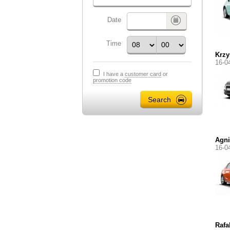
Date
Time
Krzy
16-0
I have a
customer card
or
promotion code
Agni
16-0
Rafa