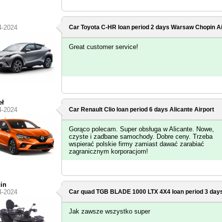
4-2024
Car Toyota C-HR loan period 2 days
Warsaw Chopin Ai
Great customer service!
eł
4-2024
Car Renault Clio loan period 6 days
Alicante Airport
Gorąco polecam. Super obsługa w Alicante. Nowe,
czyste i zadbane samochody. Dobre ceny. Trzeba
wspierać polskie firmy zamiast dawać zarabiać
zagranicznym korporacjom!
in
4-2024
Car quad TGB BLADE 1000 LTX 4X4 loan period 3 day
Jak zawsze wszystko super