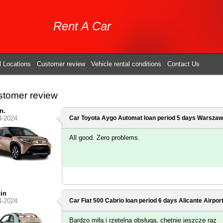
Rent A Car
l Locations
Customer review
Vehicle rental conditions
Contact Us
tomer review
n.
4-2024
Car Toyota Aygo Automat loan period 5 days
Warszawa
All good. Zero problems.
in
4-2024
Car Fiat 500 Cabrio loan period 6 days
Alicante Airpor
Bardzo miła i rzetelna obsługa, chętnie jeszcze raz