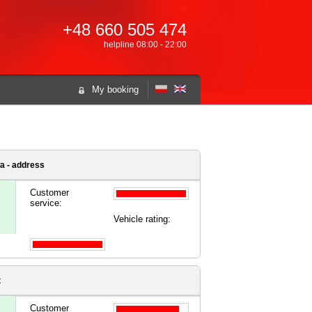
+48 660 505 474
helpline 08:00 - 22:00
My booking
 - address
Customer
service:
Vehicle rating:
t
Customer