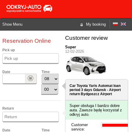
Show Menu
My booking
Customer review
Reservation Online
Super
Pick up
12-02-2026
Date
Time
Car Toyota Yaris Automat loan
period 3 days
Gdansk - Airport
return Bydgoszcz Airport
Super obsługa I bardzo dobre
Return
auta. Zawsze będę korzystał z
odkryj auto.
Customer
service:
Date
Time