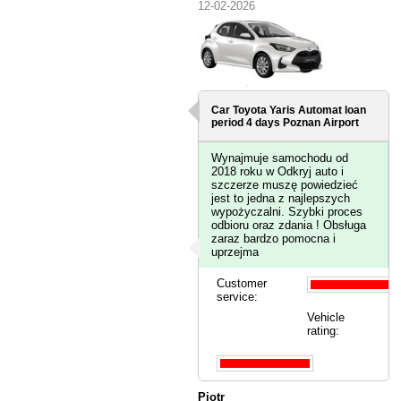
12-02-2026
Car Toyota Yaris Automat loan
period 4 days
Poznan Airport
Wynajmuje samochodu od
2018 roku w Odkryj auto i
szczerze muszę powiedzieć
jest to jedna z najlepszych
wypożyczalni. Szybki proces
odbioru oraz zdania ! Obsługa
zaraz bardzo pomocna i
uprzejma
Customer
service:
Vehicle
rating:
Piotr