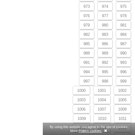
973
974
975
976
977
978
979
980
981
982
983
984
985
986
987
988
989
990
991
992
993
994
995
996
997
998
999
1000
1001
1002
1003
1004
1005
1006
1007
1008
1009
1010
1011
By using this website you agree to the use of cookies.
1012
1013
1014
More
Politics cookies.
.