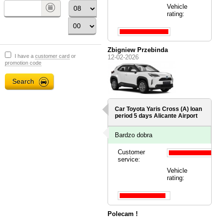
Vehicle
rating:
Zbigniew Przebinda
I have a
customer card
or
12-02-2026
promotion code
Car Toyota Yaris Cross (A) loan
period 5 days
Alicante Airport
Bardzo dobra
Customer
service:
Vehicle
rating:
Polecam !