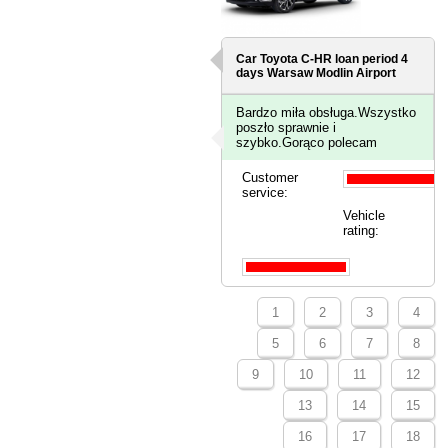
Car Toyota C-HR loan period 4
days
Warsaw Modlin Airport
Bardzo miła obsługa.Wszystko
poszło sprawnie i
szybko.Gorąco polecam
Customer
service:
Vehicle
rating:
1
2
3
4
5
6
7
8
9
10
11
12
13
14
15
16
17
18