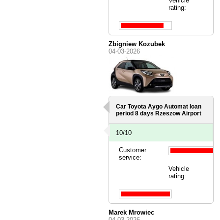
Vehicle
rating:
Zbigniew Kozubek
04-03-2026
Car Toyota Aygo Automat loan
period 8 days
Rzeszow Airport
10/10
Customer
service:
Vehicle
rating:
Marek Mrowiec
04-03-2026