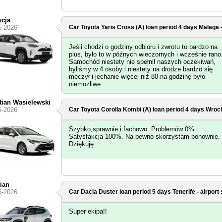
ycja
5-2026
Car Toyota Yaris Cross (A) loan period 4 days
Malaga -
Jeśli chodzi o godziny odbioru i zwrotu to bardzo na
plus, było to w późnych wieczornych i wcześnie rano
Samochód niestety nie spełnił naszych oczekiwań,
byliśmy w 4 osoby i niestety na drodze bardzo się
męczył i jechanie więcej niż 80 na godzinę było
niemożliwe.
tian Wasielewski
5-2026
Car Toyota Corolla Kombi (A) loan period 4 days
Wrocl
Szybko,sprawnie i fachowo. Problemów 0%
Satysfakcja 100%. Na pewno skorzystam ponownie.
Dziękuję
ian
5-2026
Car Dacia Duster loan period 5 days
Tenerife - airport
Super ekipa!!