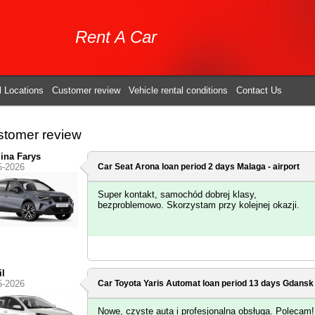
Rent A Car
l Locations
Customer review
Vehicle rental conditions
Contact Us
tomer review
ina Farys
5-2026
Car Seat Arona loan period 2 days
Malaga - airport
Super kontakt, samochód dobrej klasy,
bezproblemowo. Skorzystam przy kolejnej okazji.
l
5-2026
Car Toyota Yaris Automat loan period 13 days
Gdansk 
Nowe, czyste auta i profesjonalna obsługa. Polecam!