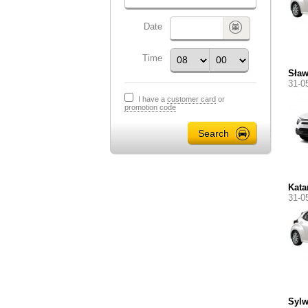
Date
Time
Sła
31-0
I have a
customer card
or
promotion code
Kata
31-0
Sylw