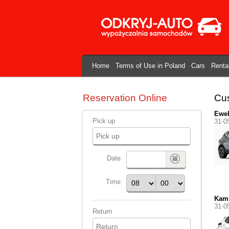
Home
Terms of Use in Poland
Cars
Renta
Reservation Online
Cus
Ewel
Pick up
31-0
Date
Time
Kami
31-0
Return