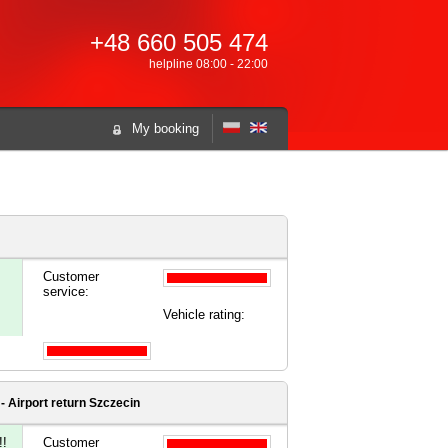
+48 660 505 474
helpline 08:00 - 22:00
My booking
Customer
service:
Vehicle rating:
- Airport
return Szczecin
!!
Customer