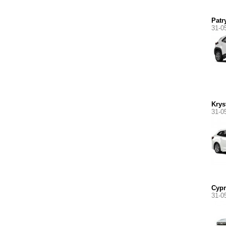
Patr
31-0
Krys
31-0
Cypr
31-0