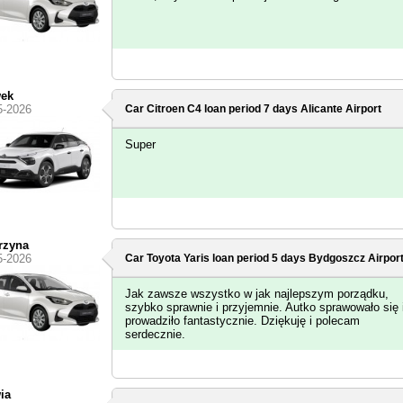
wek
5-2026
Car Citroen C4 loan period 7 days
Alicante Airport
Super
rzyna
5-2026
Car Toyota Yaris loan period 5 days
Bydgoszcz Airpor
Jak zawsze wszystko w jak najlepszym porządku,
szybko sprawnie i przyjemnie. Autko sprawowało się 
prowadziło fantastycznie. Dziękuję i polecam
serdecznie.
ia