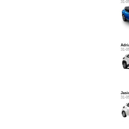
31-0
Adri
31-0
Jasi
31-0