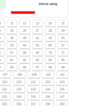
Vehicle rating:
0
11
12
13
14
15
4
25
26
27
28
29
8
39
40
41
42
43
2
53
54
55
56
57
6
67
68
69
70
71
0
81
82
83
84
85
4
95
96
97
98
99
107
108
109
110
111
119
120
121
122
123
131
132
133
134
135
143
144
145
146
147
155
156
157
158
159