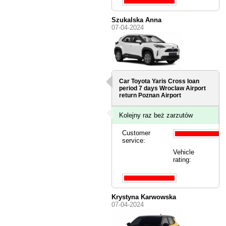
Szukalska Anna
07-04-2024
Car Toyota Yaris Cross loan
period 7 days
Wroclaw Airport
return Poznan Airport
Kolejny raz beż zarzutów
Customer
service:
Vehicle
rating:
Krystyna Karwowska
07-04-2024