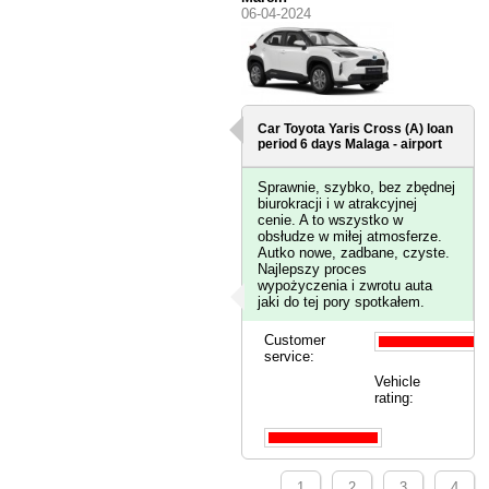
06-04-2024
Car Toyota Yaris Cross (A) loan
period 6 days
Malaga - airport
Sprawnie, szybko, bez zbędnej
biurokracji i w atrakcyjnej
cenie. A to wszystko w
obsłudze w miłej atmosferze.
Autko nowe, zadbane, czyste.
Najlepszy proces
wypożyczenia i zwrotu auta
jaki do tej pory spotkałem.
Customer
service:
Vehicle
rating:
1
2
3
4