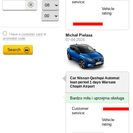
service:
Vehicle
rating:
I have a
customer card
or
Michał Pielasa
promotion code
07-04-2024
Car Nissan Qashqai Automat
loan period 1 days
Warsaw
Chopin Airport
Bardzo miła i uprzejma obsługa
Customer
service:
Vehicle
rating: