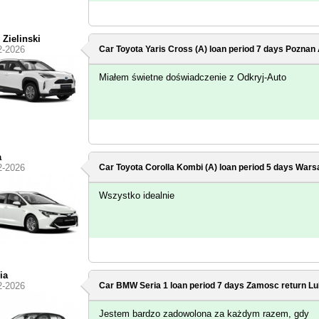
 Zielinski
2-2026
Car Toyota Yaris Cross (A) loan period 7 days
Poznan 
Miałem świetne doświadczenie z Odkryj-Auto
a
2-2026
Car Toyota Corolla Kombi (A) loan period 5 days
Warsa
Wszystko idealnie
ia
2-2026
Car BMW Seria 1 loan period 7 days
Zamosc
return Lu
Jestem bardzo zadowolona za każdym razem, gdy