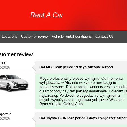
Rent A Car
l Locations
Customer review
Vehicle rental conditions
Contact Us
tomer review
usz
2-2026
Car MG 3 loan period 19 days
Alicante Airport
Mega profesjonalny proces wynajmu. Od momentu
wylądowańia w Alicante wszystko rewelacyjnie
zorganizowane. Różne opcje i warianty czy to chodzi
o samochody czy też pakiety dodatkowe. Polecam j
najbardziej. Po dwóch przygodach z wynajmem z
innych wypożyczalni sugerowanych przez Wizzair i
Ryan Air tylko Odkryj Auto.
gorz Z
2-2026
Car Toyota C-HR loan period 3 days
Bydgoszcz Airpor