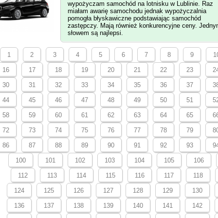
wypożyczam samochód na lotnisku w Lublinie. Raz
miałam awarię samochodu jednak wypożyczalnia
pomogła błyskawiczne podstawiając samochód
zastępczy. Mają również konkurencyjne ceny. Jedn
słowem są najlepsi.
1
2
3
4
5
6
7
8
9
1
16
17
18
19
20
21
22
23
2
30
31
32
33
34
35
36
37
3
44
45
46
47
48
49
50
51
5
58
59
60
61
62
63
64
65
6
72
73
74
75
76
77
78
79
8
86
87
88
89
90
91
92
93
9
100
101
102
103
104
105
106
112
113
114
115
116
117
118
124
125
126
127
128
129
130
136
137
138
139
140
141
142