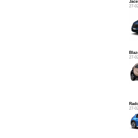
Jace
27-0
Blaz
27-0
Rad
27-0