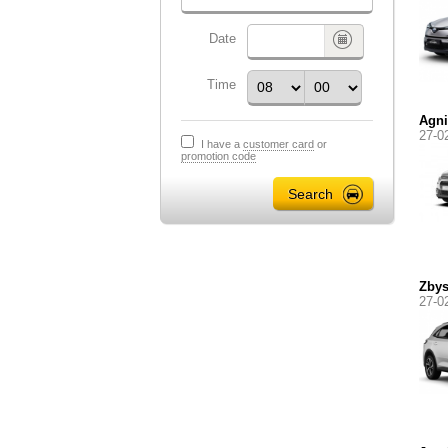
Date
Time
Agni
27-0
I have a
customer card
or
promotion code
Zby
27-0