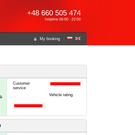
+48 660 505 474
helpline 08:00 - 22:00
My booking
Customer
service:
Vehicle rating:
ak
t