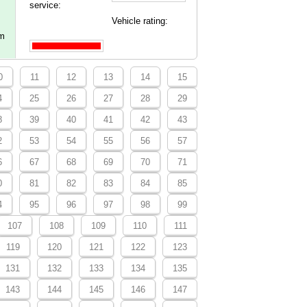
service:
Vehicle rating:
ym
0
11
12
13
14
15
4
25
26
27
28
29
8
39
40
41
42
43
2
53
54
55
56
57
6
67
68
69
70
71
0
81
82
83
84
85
4
95
96
97
98
99
107
108
109
110
111
119
120
121
122
123
131
132
133
134
135
143
144
145
146
147