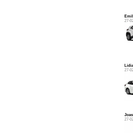
Emil
27-0
Lidi
27-0
Joas
27-0