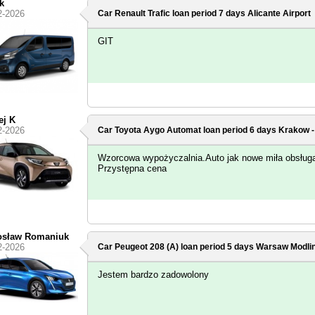
k
2-2026
Car Renault Trafic loan period 7 days
Alicante Airport
GIT
ej K
2-2026
Car Toyota Aygo Automat loan period 6 days
Krakow -
Wzorcowa wypożyczalnia.Auto jak nowe miła obsług
Przystępna cena
osław Romaniuk
2-2026
Car Peugeot 208 (A) loan period 5 days
Warsaw Modlin
Jestem bardzo zadowolony