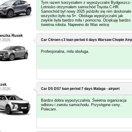
Tym razem korzystałem z wypożyczalni Bydgoszcz-
Lotnisko otrzymałem samochód Toyota C-HR.
Samochód był nowy 2025 jeździło się nim doskonale
wszystko było na 5+. Obsługa wypożyczalni jak
zwykle była bardzo miła i pomocna. Dziękuję bardzo
świetna robota. Napewno do Was wrócę
eszka Rusek
2-2026
Car Citroen c3 loan period 4 days
Warsaw Chopin Airp
Profesjonalna, miła obsługa.
szek
2-2026
Car DS DS7 loan period 7 days
Malaga - airport
Bardzo dobra wypożyczalnia. Świetna organizacja
odbioru i zwrotu samochodu. Przystępne ceny.
Polecam.