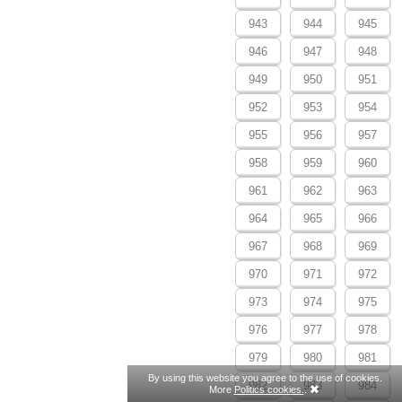
943
944
945
946
947
948
949
950
951
952
953
954
955
956
957
958
959
960
961
962
963
964
965
966
967
968
969
970
971
972
973
974
975
976
977
978
979
980
981
By using this website you agree to the use of cookies.
982
983
984
More
Politics cookies.
.