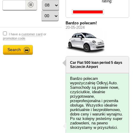
rating:
Bardzo polecam!
20-05-2024
I have a
customer card
or
promotion code
Car Fiat 500 loan period 5 days
Szczecin Airport
Bardzo polecam
wypożyczalnię Odkryj Auto.
Samochody są prawie nowe,
czyściutkie, idealnie
przygotowane,
przeprofesjonalna i przemiła
obsługa. Wszystko idealnie
punktualnie i bezproblemowo,
dobre ceny i warunki wynajmu.
Po raz kolejny jesteśmy super
zadowoleni, na pewno
skorzystamy w przyszłości.