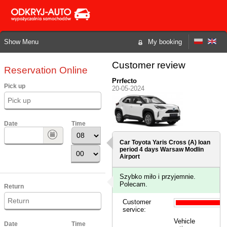
Show Menu
My booking
Customer review
Reservation Online
Prrfecto
Pick up
20-05-2024
Date
Time
Car Toyota Yaris Cross (A) loan
period 4 days
Warsaw Modlin
Airport
Szybko miło i przyjemnie.
Polecam.
Return
Customer
service:
Vehicle
Date
Time