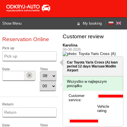
Show Menu
My booking
Customer review
Reservation Online
Karolina
Pick up
04-08-2026
Car Toyota Yaris Cross (A) loan
period 12 days
Warsaw Modlin
Date
Time
Airport
Wszystko w najlepszym
porządku
Customer
service:
Return
Vehicle
rating:
Date
Time