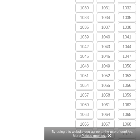
1030
1031
1032
1033
1034
1035
1036
1037
1038
1039
1040
1041
1042
1043
1044
1045
1046
1047
1048
1049
1050
1051
1052
1053
1054
1055
1056
1057
1058
1059
1060
1061
1062
1063
1064
1065
1066
1067
1068
By using this website you agree to the use of cookies.
1069
1070
1071
More
Politics cookies.
.