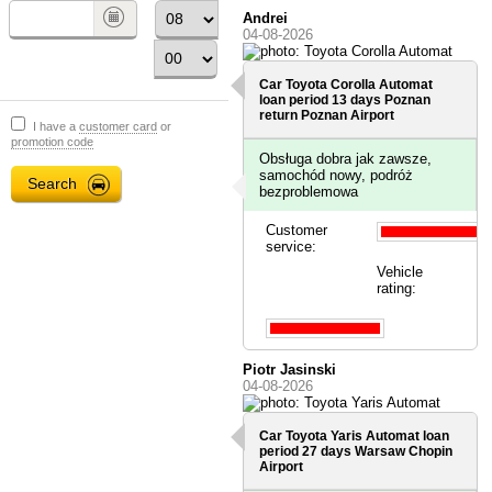
Andrei
04-08-2026
Car Toyota Corolla Automat
loan period 13 days
Poznan
return Poznan Airport
I have a
customer card
or
promotion code
Obsługa dobra jak zawsze,
samochód nowy, podróż
bezproblemowa
Customer
service:
Vehicle
rating:
Piotr Jasinski
04-08-2026
Car Toyota Yaris Automat loan
period 27 days
Warsaw Chopin
Airport