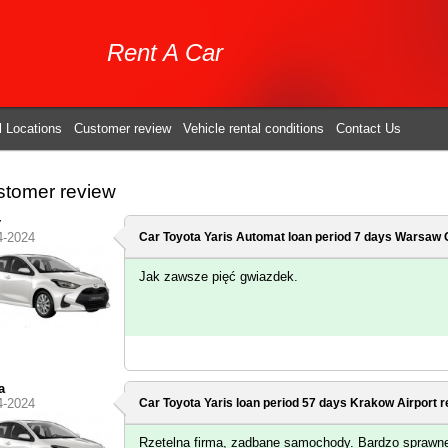
Rent A Car
l Locations
Customer review
Vehicle rental conditions
Contact Us
tomer review
r
4-2024
Car Toyota Yaris Automat loan period 7 days
Warsaw C
Jak zawsze pięć gwiazdek.
a
4-2024
Car Toyota Yaris loan period 57 days
Krakow Airport
r
Rzetelna firma, zadbane samochody. Bardzo sprawn