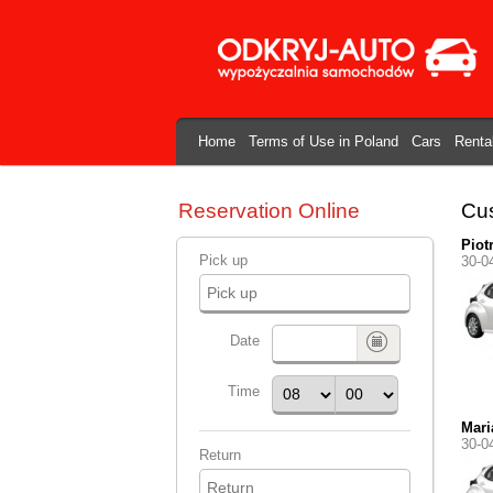
Home
Terms of Use in Poland
Cars
Renta
Reservation Online
Cus
Piot
Pick up
30-0
Date
Time
Mari
30-0
Return