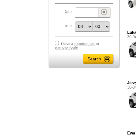
Date
Time
Luka
30-0
I have a
customer card
or
promotion code
Jerz
30-0
Ewa