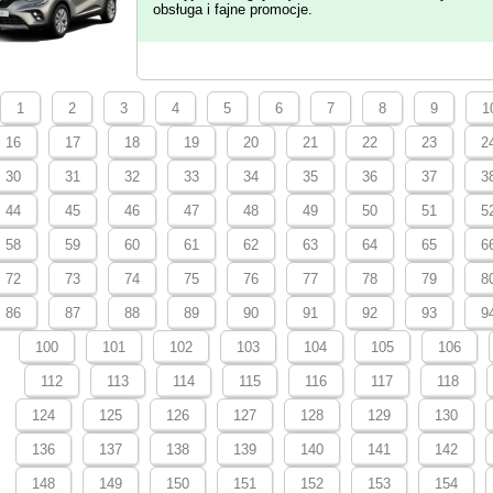
obsługa i fajne promocje.
1
2
3
4
5
6
7
8
9
1
16
17
18
19
20
21
22
23
2
30
31
32
33
34
35
36
37
3
44
45
46
47
48
49
50
51
5
58
59
60
61
62
63
64
65
6
72
73
74
75
76
77
78
79
8
86
87
88
89
90
91
92
93
9
100
101
102
103
104
105
106
112
113
114
115
116
117
118
124
125
126
127
128
129
130
136
137
138
139
140
141
142
148
149
150
151
152
153
154