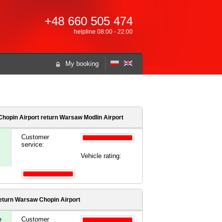
+48 660 505 474
helpline 08:00 - 22:00
My booking
hopin Airport
return Warsaw Modlin Airport
Customer
service:
Vehicle rating:
eturn Warsaw Chopin Airport
e
Customer