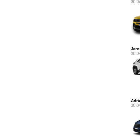
30-0
Jaro
30-0
Adri
30-0