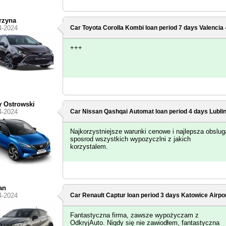
rzyna
4-2024
Car Toyota Corolla Kombi loan period 7 days
Valencia 
+++
 Ostrowski
4-2024
Car Nissan Qashqai Automat loan period 4 days
Lublin
Najkorzystniejsze warunki cenowe i najlepsza obslug
sposrod wszystkich wypozyczlni z jakich
korzystalem.
an
4-2024
Car Renault Captur loan period 3 days
Katowice Airpo
Fantastyczna firma, zawsze wypożyczam z
OdkryjAuto. Nigdy się nie zawiodłem, fantastyczna