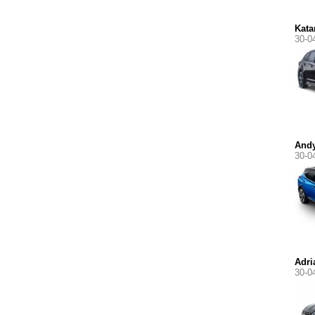
Kata
30-0
Andy
30-0
Adri
30-0