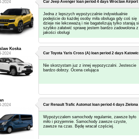
4-2024
Car Jeep Avenger loan period 4 days
Wroclaw Airport
Jedna z lepszych wypożyczalnie indywidualnie
podejście do każdej osoby miła obsługa gdy coś się
dzieje nie lekceważą i nie bagatelizują tylko starają s
szybko załatwić sprawę jestem bardzo zadowolona z
jakości obsługi
slaw Koska
4-2024
Car Toyota Yaris Cross (A) loan period 2 days
Katowic
Nie skorzystam juz z innej wypozyczalni. Jestescie
bardzo dobrzy. Ocena celująca
an
4-2024
Car Renault Trafic Automat loan period 4 days
Zielona
Wypożyczalem samochody regularnie, zawsze było
miło i przyjemnie. Samochody zawsze czyste,
zawsze na czas. Będę wracał częściej.