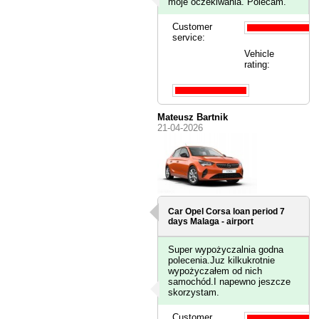
moje oczekiwania. Polecam.
Customer
service:
Vehicle
rating:
Mateusz Bartnik
21-04-2026
Car Opel Corsa loan period 7
days
Malaga - airport
Super wypożyczalnia godna
polecenia.Juz kilkukrotnie
wypożyczałem od nich
samochód.I napewno jeszcze
skorzystam.
Customer