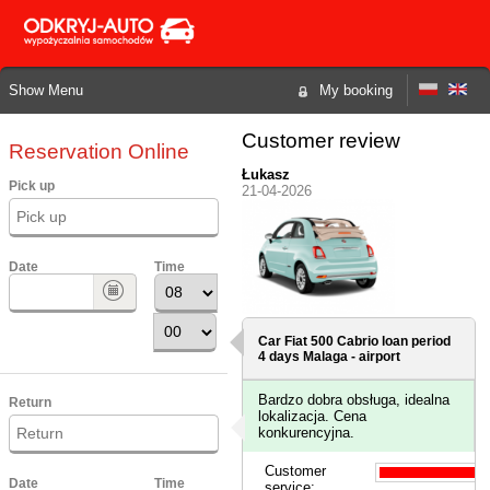
Show Menu
My booking
Customer review
Reservation Online
Łukasz
Pick up
21-04-2026
Date
Time
Car Fiat 500 Cabrio loan period
4 days
Malaga - airport
Bardzo dobra obsługa, idealna
Return
lokalizacja. Cena
konkurencyjna.
Customer
Date
Time
service: