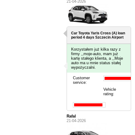
21-04-2026
Car Toyota Yaris Cross (A) loan
period 4 days
Szczecin Airport
Korzystałem już kilka razy z
firmy ,,moje-auto, mam już
kartę stałego klienta, a ,,Moje
auto ma u mnie status stałej
wypożyczalni.
Customer
service:
Vehicle
rating:
Rafal
21-04-2026