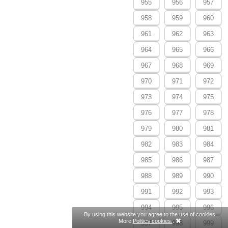
955
956
957
958
959
960
961
962
963
964
965
966
967
968
969
970
971
972
973
974
975
976
977
978
979
980
981
982
983
984
985
986
987
988
989
990
991
992
993
994
995
996
By using this website you agree to the use of cookies.
More
Politics cookies.
.
997
998
999