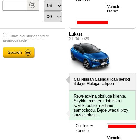
Vehicle
rating:
Lukasz
I have a
customer card
or
21-04-2026
promotion code
Car Nissan Qashqai loan period
4 days
Malaga - airport
Rewelacyjna obsluga klienta.
Szybki transfer z lotniska i
szybki odbiór i zdanie
samochodu. Będe wracał przy
każdej okazji.
Customer
service:
Vehicle