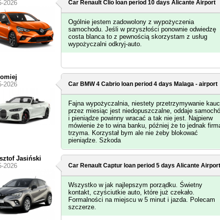
5-2026
Car Renault Clio loan period 10 days
Alicante Airport
Ogólnie jestem zadowolony z wypożyczenia
samochodu. Jeśli w przyszłości ponownie odwiedzę
costa blanca to z pewnością skorzystam z usług
wypożyczalni odkryj-auto.
lomiej
5-2026
Car BMW 4 Cabrio loan period 4 days
Malaga - airport
Fajna wypożyczalnia, niestety przetrzymywanie kaucj
przez miesiąc jest niedopuszczalne, oddaje samoch
i pieniądze powinny wracać a tak nie jest. Najpierw
mówienie że to wina banku, później że to jednak firm
trzyma. Korzystał bym ale nie żeby blokować
pieniądze. Szkoda
sztof Jasiński
5-2026
Car Renault Captur loan period 5 days
Alicante Airpor
Wszystko w jak najlepszym porządku. Świetny
kontakt, czyściutkie auto, które już czekało.
Formalności na miejscu w 5 minut i jazda. Polecam
szczerze.