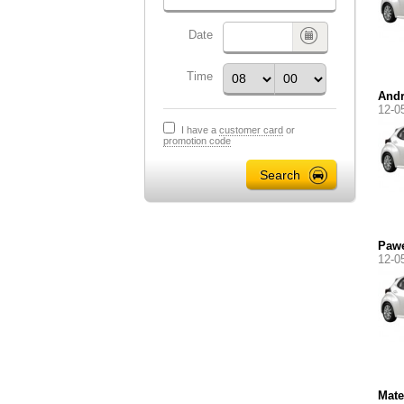
Date
Time
Andr
12-0
I have a
customer card
or
promotion code
Pawe
12-0
Mate