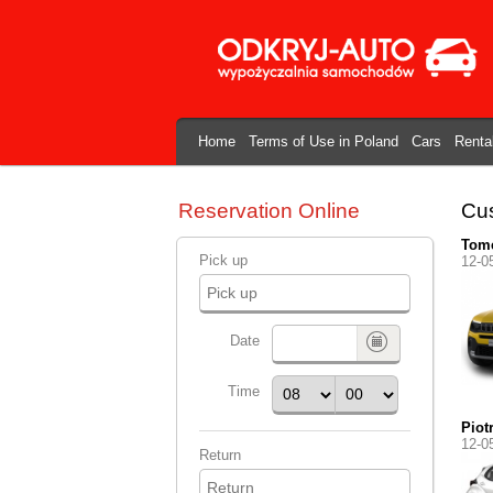
Home
Terms of Use in Poland
Cars
Renta
Reservation Online
Cus
Tom
Pick up
12-0
Date
Time
Piot
12-0
Return