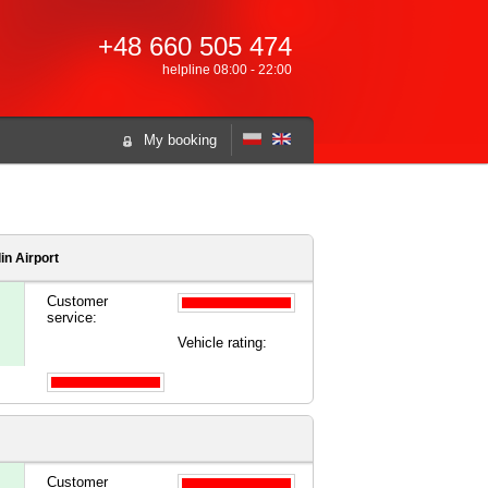
+48 660 505 474
helpline 08:00 - 22:00
My booking
n Airport
Customer
service:
Vehicle rating:
Customer