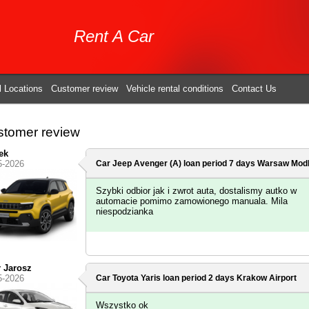
Rent A Car
l Locations
Customer review
Vehicle rental conditions
Contact Us
tomer review
ek
5-2026
Car Jeep Avenger (A) loan period 7 days
Warsaw Modli
Szybki odbior jak i zwrot auta, dostalismy autko w
automacie pomimo zamowionego manuala. Mila
niespodzianka
r Jarosz
5-2026
Car Toyota Yaris loan period 2 days
Krakow Airport
Wszystko ok