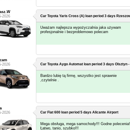
asz.W
5-2026
Car Toyota Yaris Cross (A) loan period 3 days
Rzeszow
Uważam najlepsza wypożyczalnia jaka używam
profesjonalnie i bezproblemowo polecam
ecam
5-2026
Car Toyota Aygo Automat loan period 3 days
Olsztyn 
Bardzo lubię tą firmę, wszystko jest sprawnie
,czytelnie .
a
5-2026
Car Fiat 600 loan period 5 days
Alicante Airport
Mega obsługa, mega samochody!!! Godne polecenia!
Łatwo, tanio, szybko!!!