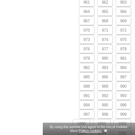
961
962
963
964
965
966
967
968
969
970
971
972
973
974
975
976
977
978
979
980
981
982
983
984
985
986
987
988
989
990
991
992
993
994
995
996
997
998
999
1000
1001
1002
By using this website you agree to the use of cookies.
More
Politics cookies.
.
1003
1004
1005