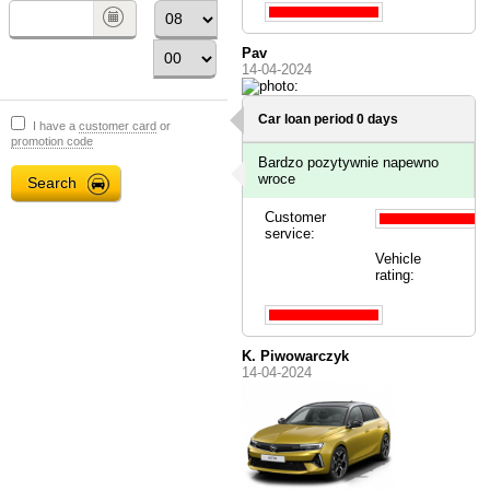
Pav
14-04-2024
Car loan period 0 days
I have a
customer card
or
promotion code
Bardzo pozytywnie napewno
wroce
Customer
service:
Vehicle
rating:
K. Piwowarczyk
14-04-2024