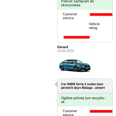
Polsce! zachęcam do
skorzystania
Customer
service:
Vehicle
rating:
Gerard
14-04-2024
Car BMW Seria 2 sedan loan
period 6 days
Malaga - airport
Ogólnie później tym wszytko
ok
Customer
service: