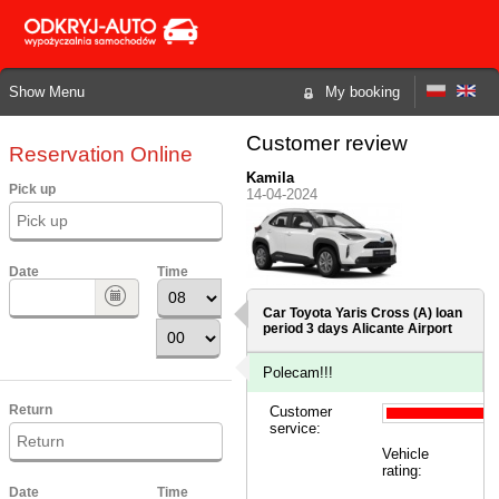
Show Menu
My booking
Customer review
Reservation Online
Kamila
Pick up
14-04-2024
Date
Time
Car Toyota Yaris Cross (A) loan
period 3 days
Alicante Airport
Polecam!!!
Return
Customer
service:
Vehicle
rating:
Date
Time