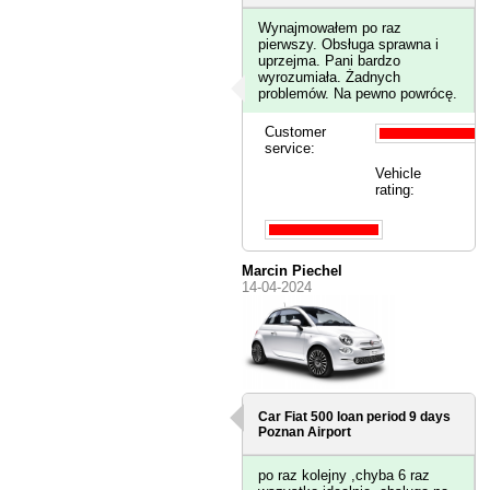
Wynajmowałem po raz
pierwszy. Obsługa sprawna i
uprzejma. Pani bardzo
wyrozumiała. Żadnych
problemów. Na pewno powrócę.
Customer
service:
Vehicle
rating:
Marcin Piechel
14-04-2024
Car Fiat 500 loan period 9 days
Poznan Airport
po raz kolejny ,chyba 6 raz