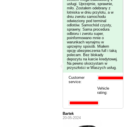
usługi. Uprzejmie, sprawnie,
miło. Zostałem odebrany z
lotniska w dniu przylotu, a w
dniu zwrotu samochodu
odwieziony pod terminal
odlotów. Samochód czysty,
sprawny. Sama procedura
odbioru i zwrotu super,
poinformowano mnie o
warunkach wynajmu w
uprzejmy sposób. Miałem
opcję ubezpieczenia full i taką
polecam. Bez blokady
depozytu na karcie kredytowej.
Na pewno skorzystam w
przyszłości w Waszych usług.
Customer
service:
Vehicle
rating:
Bartek
20-05-2024