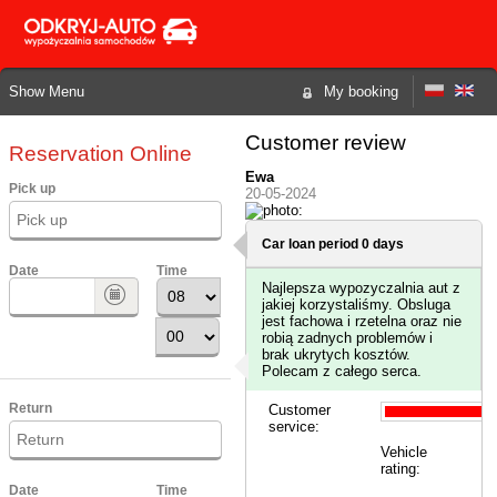
Show Menu
My booking
Customer review
Reservation Online
Ewa
Pick up
20-05-2024
Car loan period 0 days
Date
Time
Najlepsza wypozyczalnia aut z
jakiej korzystaliśmy. Obsluga
jest fachowa i rzetelna oraz nie
robią zadnych problemów i
brak ukrytych kosztów.
Polecam z całego serca.
Return
Customer
service:
Vehicle
rating:
Date
Time