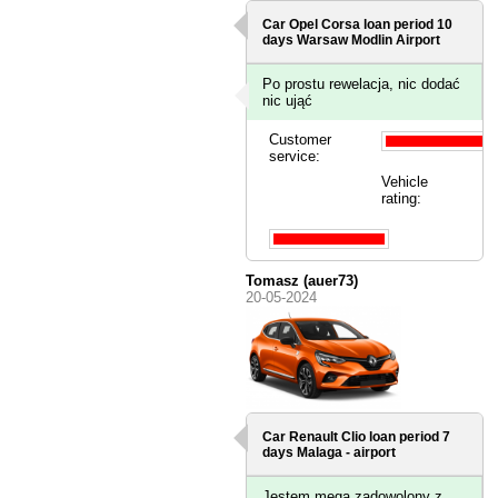
Car Opel Corsa loan period 10
days
Warsaw Modlin Airport
Po prostu rewelacja, nic dodać
nic ująć
Customer
service:
Vehicle
rating:
Tomasz (auer73)
20-05-2024
Car Renault Clio loan period 7
days
Malaga - airport
Jestem mega zadowolony z