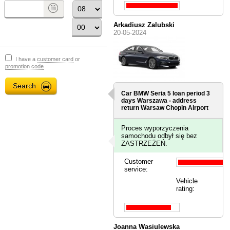
Arkadiusz Zalubski
20-05-2024
I have a
customer card
or
promotion code
Car BMW Seria 5 loan period 3
days
Warszawa - address
return Warsaw Chopin Airport
Proces wyporzyczenia
samochodu odbył się bez
ZASTRZEŻEŃ.
Customer
service:
Vehicle
rating:
Joanna Wasiulewska