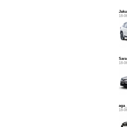
Jak
18-0
Sara
18-0
aga_
18-0