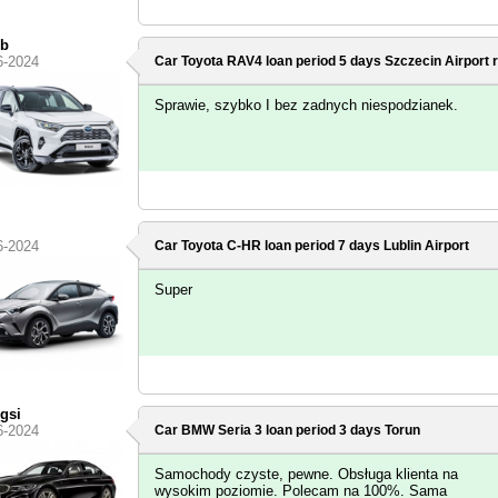
ub
6-2024
Car Toyota RAV4 loan period 5 days
Szczecin Airport
r
Sprawie, szybko I bez zadnych niespodzianek.
6-2024
Car Toyota C-HR loan period 7 days
Lublin Airport
Super
gsi
6-2024
Car BMW Seria 3 loan period 3 days
Torun
Samochody czyste, pewne. Obsługa klienta na
wysokim poziomie. Polecam na 100%. Sama