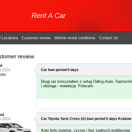
Rent A Car
l Locations
Customer review
Vehicle rental conditions
Contact Us
tomer review
el
6-2024
Car loan period 0 days
Drugi raz korzystałem z usług Odkryj Auto. Samochó
i obsługa - rewelacja. Polecam.
asz
6-2024
Car Toyota Yaris Cross (A) loan period 5 days
Krakow 
Auto było świetne, czyste i bez żadnych problemów.