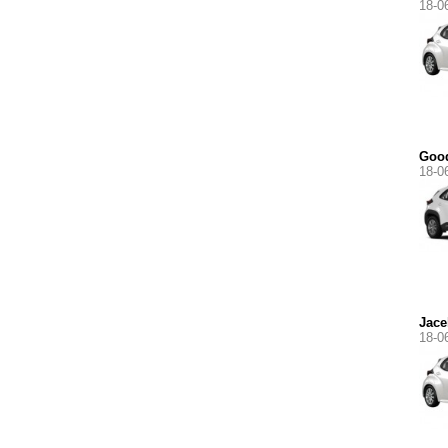
18-0
Goo
18-0
Jace
18-0