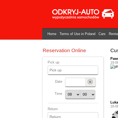
Home
Terms of Use in Poland
Cars
Renta
Reservation Online
Cus
Paw
Pick up
19-0
Date
Time
Luk
18-0
Return