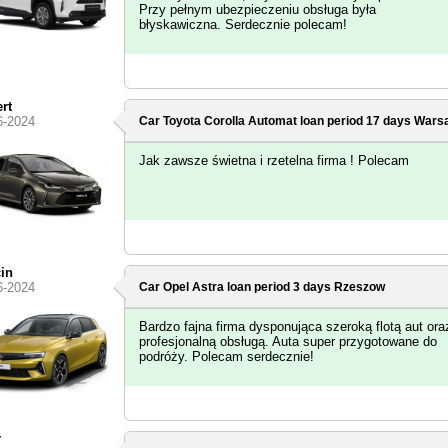
Przy pełnym ubezpieczeniu obsługa była
błyskawiczna. Serdecznie polecam!
rt
6-2024
Car Toyota Corolla Automat loan period 17 days
Warsa
Jak zawsze świetna i rzetelna firma ! Polecam
in
6-2024
Car Opel Astra loan period 3 days
Rzeszow
Bardzo fajna firma dysponująca szeroką flotą aut ora
profesjonalną obsługą. Auta super przygotowane do
podróży. Polecam serdecznie!
r