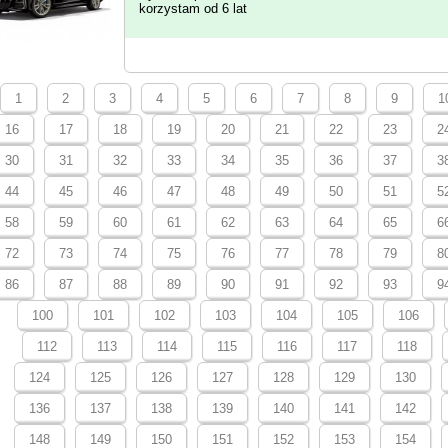
korzystam od 6 lat
1
2
3
4
5
6
7
8
9
1
16
17
18
19
20
21
22
23
2
30
31
32
33
34
35
36
37
3
44
45
46
47
48
49
50
51
5
58
59
60
61
62
63
64
65
6
72
73
74
75
76
77
78
79
8
86
87
88
89
90
91
92
93
9
100
101
102
103
104
105
106
112
113
114
115
116
117
118
124
125
126
127
128
129
130
136
137
138
139
140
141
142
148
149
150
151
152
153
154