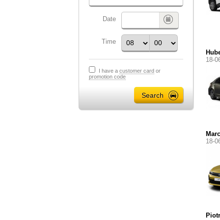
Date
Time
Hube
18-0
I have a
customer card
or
promotion code
Marc
18-0
Piot