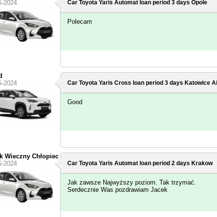
6-2024
Car Toyota Yaris Automat loan period 3 days
Opole
Polecam
d
6-2024
Car Toyota Yaris Cross loan period 3 days
Katowice Ai
Good
k Wieczny Chłopiec
6-2024
Car Toyota Yaris Automat loan period 2 days
Krakow
Jak zawsze Najwyższy poziom. Tak trzymać.
Serdecznie Was pozdrawiam Jacek