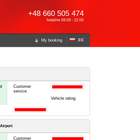
+48 660 505 474
helpline 08:00 - 22:00
My booking
d
Customer
service:
Vehicle rating:
Airport
Customer