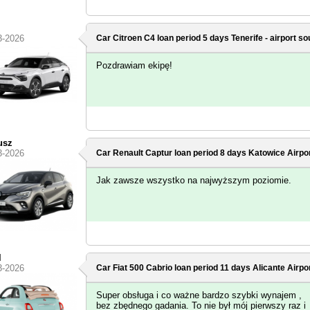
3-2026
Car Citroen C4 loan period 5 days
Tenerife - airport so
Pozdrawiam ekipę!
usz
3-2026
Car Renault Captur loan period 8 days
Katowice Airpo
Jak zawsze wszystko na najwyższym poziomie.
l
3-2026
Car Fiat 500 Cabrio loan period 11 days
Alicante Airpo
Super obsługa i co ważne bardzo szybki wynajem ,
bez zbędnego gadania. To nie był mój pierwszy raz i