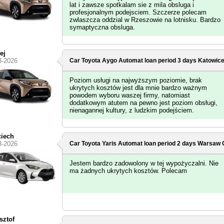
lat i zawsze spotkalam sie z mila obsluga i
profesjonalnym podejsciem. Szczerze polecam
zwlaszcza oddzial w Rzeszowie na lotnisku. Bardzo
symaptyczna obsluga.
ej
3-2026
Car Toyota Aygo Automat loan period 3 days
Katowice
Poziom usługi na najwyższym poziomie, brak
ukrytych kosztów jest dla mnie bardzo ważnym
powodem wyboru waszej firmy, natomiast
dodatkowym atutem na pewno jest poziom obsługi,
nienagannej kultury, z ludzkim podejściem.
iech
3-2026
Car Toyota Yaris Automat loan period 2 days
Warsaw C
Jestem bardzo zadowolony w tej wypożyczalni. Nie
ma żadnych ukrytych kosztów. Polecam
sztof