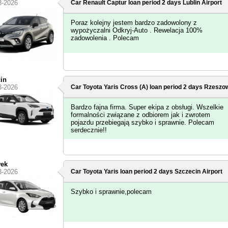
3-2026
Car Renault Captur loan period 2 days
Lublin Airport
Poraz kolejny jestem bardzo zadowolony z
wypożyczalni Odkryj-Auto . Rewelacja 100%
zadowolenia . Polecam
in
3-2026
Car Toyota Yaris Cross (A) loan period 2 days
Rzeszo
Bardzo fajna firma. Super ekipa z obsługi. Wszelkie
formalności związane z odbiorem jak i zwrotem
pojazdu przebiegają szybko i sprawnie. Polecam
serdecznie!!
wek
3-2026
Car Toyota Yaris loan period 2 days
Szczecin Airport
Szybko i sprawnie,polecam