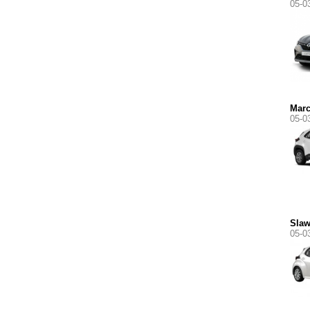
05-0
Marc
05-0
Sla
05-0