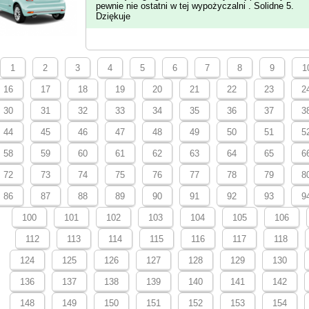
pewnie nie ostatni w tej wypożyczalni . Solidne 5.
Dziękuje
1
2
3
4
5
6
7
8
9
1
16
17
18
19
20
21
22
23
2
30
31
32
33
34
35
36
37
3
44
45
46
47
48
49
50
51
5
58
59
60
61
62
63
64
65
6
72
73
74
75
76
77
78
79
8
86
87
88
89
90
91
92
93
9
100
101
102
103
104
105
106
112
113
114
115
116
117
118
124
125
126
127
128
129
130
136
137
138
139
140
141
142
148
149
150
151
152
153
154