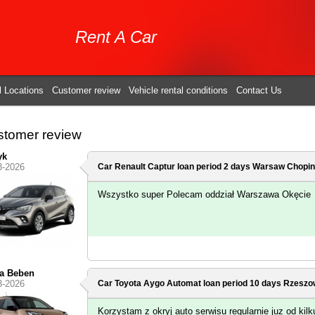
Rent A Car
l Locations
Customer review
Vehicle rental conditions
Contact Us
tomer review
yk
3-2026
Car Renault Captur loan period 2 days
Warsaw Chopin 
Wszystko super Polecam oddział Warszawa Okęcie
a Beben
3-2026
Car Toyota Aygo Automat loan period 10 days
Rzeszow
Korzystam z okryj auto serwisu regularnie juz od kilk