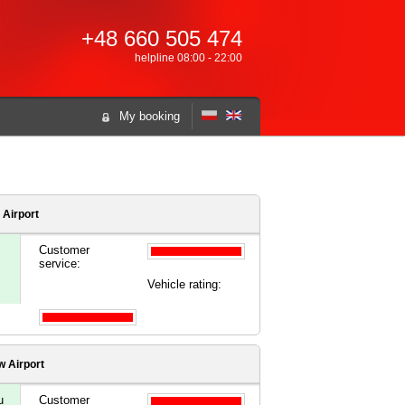
+48 660 505 474
helpline 08:00 - 22:00
My booking
Airport
Customer
service:
Vehicle rating:
 Airport
u
Customer