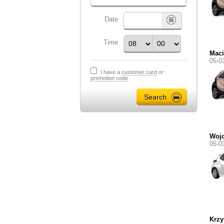
Date
Time
Maci
05-0
I have a
customer card
or
promotion code
Wojc
05-0
Krzy