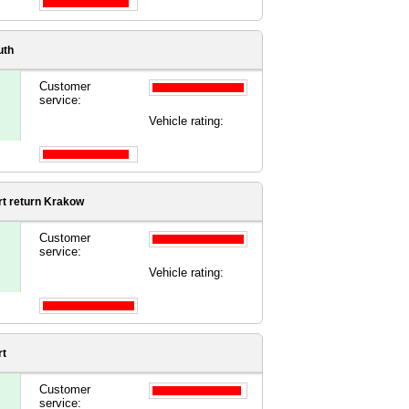
uth
Customer
service:
Vehicle rating:
rt
return Krakow
Customer
service:
Vehicle rating:
rt
Customer
service: