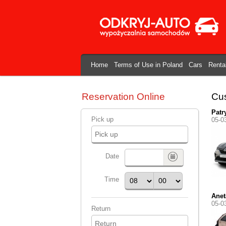
Home
Terms of Use in Poland
Cars
Renta
Reservation Online
Cus
Patr
Pick up
05-0
Date
Time
Anet
05-0
Return