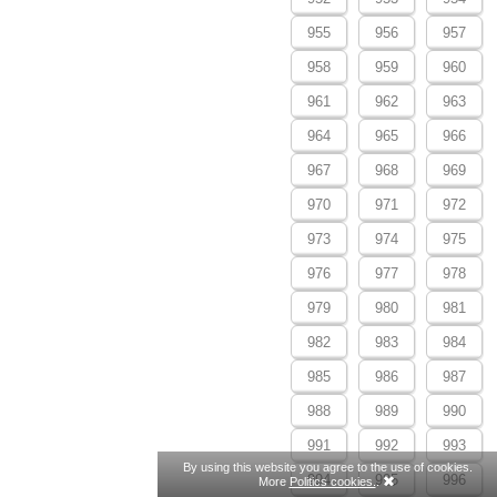
955
956
957
958
959
960
961
962
963
964
965
966
967
968
969
970
971
972
973
974
975
976
977
978
979
980
981
982
983
984
985
986
987
988
989
990
991
992
993
By using this website you agree to the use of cookies.
994
995
996
More
Politics cookies.
.