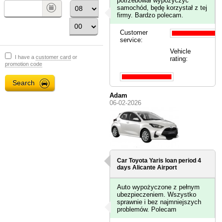
potrzebował wypożyczyć
samochód, będę korzystał z tej
firmy. Bardzo polecam.
Customer
service:
Vehicle
I have a
customer card
or
rating:
promotion code
Adam
06-02-2026
Car Toyota Yaris loan period 4
days
Alicante Airport
Auto wypożyczone z pełnym
ubezpieczeniem. Wszystko
sprawnie i bez najmniejszych
problemów. Polecam