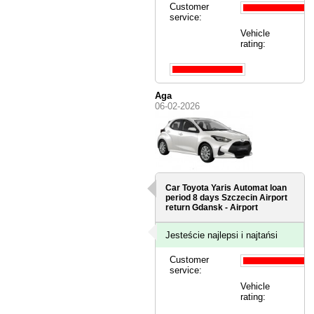
Customer
service:
Vehicle
rating:
Aga
06-02-2026
Car Toyota Yaris Automat loan
period 8 days
Szczecin Airport
return Gdansk - Airport
Jesteście najlepsi i najtańsi
Customer
service:
Vehicle
rating: