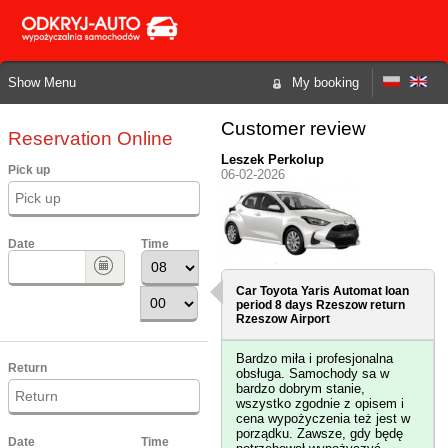
Show Menu
My booking
Customer review
Reservation Online
Leszek Perkolup
Pick up
06-02-2026
Date
Time
Car Toyota Yaris Automat loan
period 8 days
Rzeszow
return
Rzeszow Airport
Bardzo miła i profesjonalna
Return
obsługa. Samochody sa w
bardzo dobrym stanie,
wszystko zgodnie z opisem i
cena wypożyczenia też jest w
porządku. Zawsze, gdy będę
Date
Time