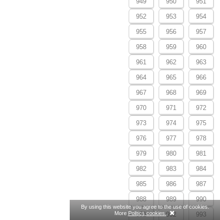
949
950
951
952
953
954
955
956
957
958
959
960
961
962
963
964
965
966
967
968
969
970
971
972
973
974
975
976
977
978
979
980
981
982
983
984
985
986
987
988
989
990
By using this website you agree to the use of cookies.
More
Politics cookies.
.
991
992
993