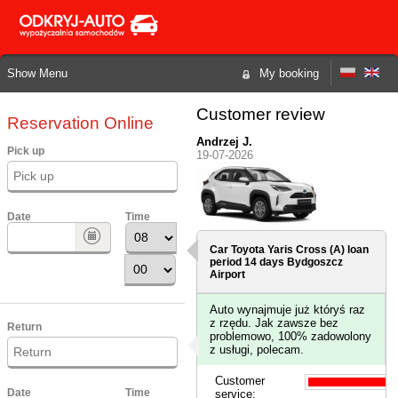
Show Menu
My booking
Customer review
Reservation Online
Andrzej J.
Pick up
19-07-2026
Date
Time
Car Toyota Yaris Cross (A) loan
period 14 days
Bydgoszcz
Airport
Auto wynajmuje już któryś raz
z rzędu. Jak zawsze bez
Return
problemowo, 100% zadowolony
z usługi, polecam.
Customer
Date
Time
service: