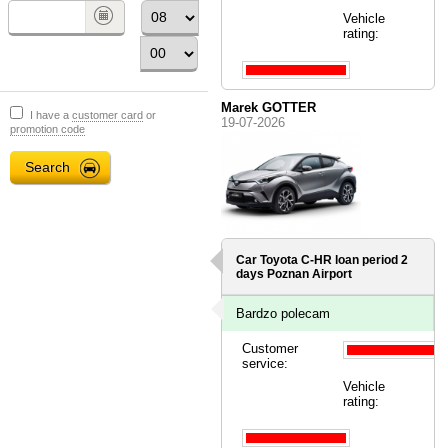
Vehicle
rating:
Marek GOTTER
I have a
customer card
or
19-07-2026
promotion code
Car Toyota C-HR loan period 2
days
Poznan Airport
Bardzo polecam
Customer
service:
Vehicle
rating: