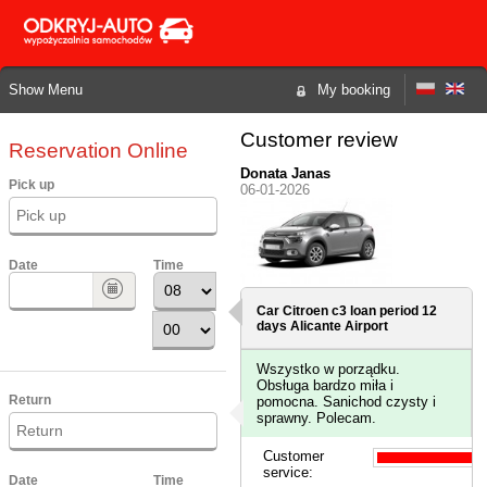
Show Menu
My booking
Customer review
Reservation Online
Donata Janas
Pick up
06-01-2026
Date
Time
Car Citroen c3 loan period 12
days
Alicante Airport
Wszystko w porządku.
Obsługa bardzo miła i
Return
pomocna. Sanichod czysty i
sprawny. Polecam.
Customer
service:
Date
Time