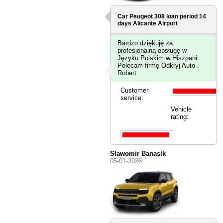
Car Peugeot 308 loan period 14
days
Alicante Airport
Bardzo dziękuję za
profesjonalną obsługę w
Języku Polskim w Hiszpani.
Polecam firmę Odkryj Auto .
Robert
Customer
service:
Vehicle
rating:
Sławomir Banasik
05-01-2026