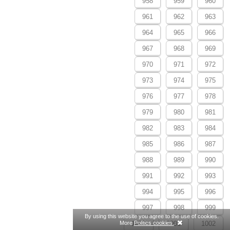
958
959
960
961
962
963
964
965
966
967
968
969
970
971
972
973
974
975
976
977
978
979
980
981
982
983
984
985
986
987
988
989
990
991
992
993
994
995
996
997
998
999
By using this website you agree to the use of cookies.
1000
1001
1002
More
Politics cookies.
.