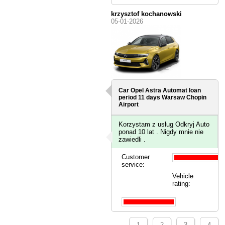
krzysztof kochanowski
05-01-2026
Car Opel Astra Automat loan
period 11 days
Warsaw Chopin
Airport
Korzystam z usług Odkryj Auto
ponad 10 lat . Nigdy mnie nie
zawiedli .
Customer
service:
Vehicle
rating:
1
2
3
4