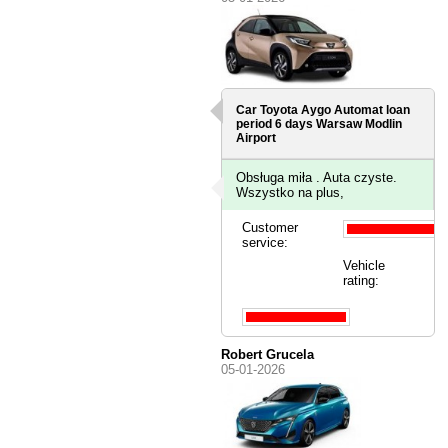
Car Toyota Aygo Automat loan
period 6 days
Warsaw Modlin
Airport
Obsługa miła . Auta czyste.
Wszystko na plus,
Customer
service:
Vehicle
rating:
Robert Grucela
05-01-2026