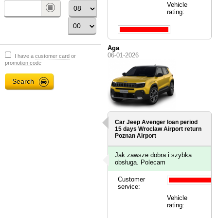
Vehicle
rating:
Aga
06-01-2026
I have a
customer card
or
promotion code
Car Jeep Avenger loan period
15 days
Wroclaw Airport
return
Poznan Airport
Jak zawsze dobra i szybka
obsługa. Polecam
Customer
service:
Vehicle
rating: