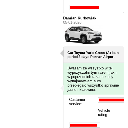
Damian Kurkowiak
05-01-2026
Car Toyota Yaris Cross (A) loan
period 3 days
Poznan Airport
Uważam że wszystko w tej
wypożyczalni tym razem jak i
w poprzednich razach kiedy
wynajmowałem auto
przebiegało wszystko sprawnie
jasno i klarownie.
Customer
service:
Vehicle
rating: