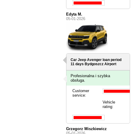
Edyta M.
05-01-2026
Car Jeep Avenger loan period
11 days
Bydgoszcz Airport
Profesionalna i szybka
obsługa.
Customer
service:
Vehicle
rating:
Grzegorz Miszkiewicz
05-01-2026