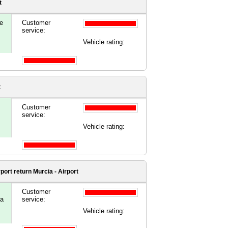
t
e
Customer
service:
Vehicle rating:
t
Customer
service:
Vehicle rating:
rport
return Murcia - Airport
Customer
na
service:
Vehicle rating: