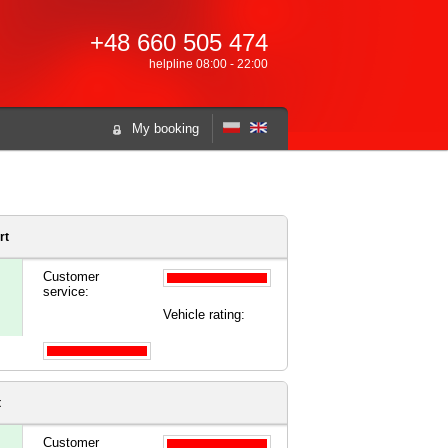
+48 660 505 474
helpline 08:00 - 22:00
My booking
rt
Customer
service:
Vehicle rating:
t
Customer