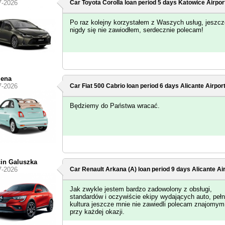
7-2026
Car Toyota Corolla loan period 5 days
Katowice Airpor
Po raz kolejny korzystałem z Waszych usług, jeszcz
nigdy się nie zawiodłem, serdecznie polecam!
zena
7-2026
Car Fiat 500 Cabrio loan period 6 days
Alicante Airpor
Będziemy do Państwa wracać.
in Galuszka
7-2026
Car Renault Arkana (A) loan period 9 days
Alicante Ai
Jak zwykle jestem bardzo zadowolony z obsługi,
standardów i oczywiście ekipy wydających auto, peł
kultura jeszcze mnie nie zawiedli polecam znajomym
przy każdej okazji.