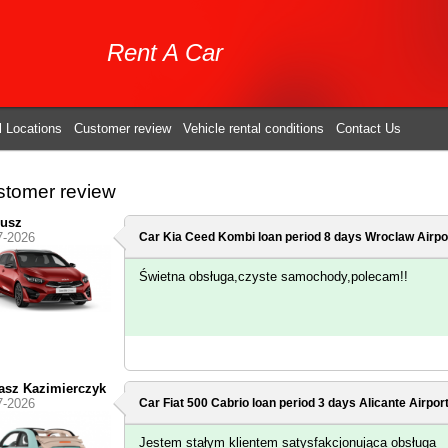
Rent A Car
l Locations
Customer review
Vehicle rental conditions
Contact Us
tomer review
eusz
7-2026
Car Kia Ceed Kombi loan period 8 days
Wroclaw Airpo
Świetna obsługa,czyste samochody,polecam!!
sz Kazimierczyk
7-2026
Car Fiat 500 Cabrio loan period 3 days
Alicante Airpor
Jestem stałym klientem satysfakcjonująca obsługa