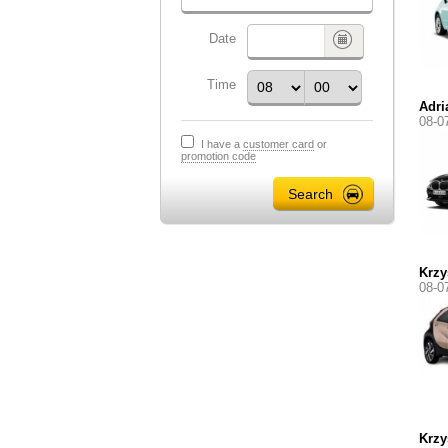
Date
Time
Adri
08-0
I have a
customer card
or
promotion code
Krzy
08-0
Krzy