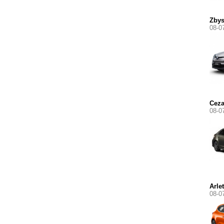
Zby
08-0
Ceza
08-0
Arle
08-0