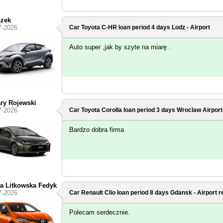
szek
7-2026
Car Toyota C-HR loan period 4 days
Lodz - Airport
Auto super ,jak by szyte na miarę .
ry Rojewski
7-2026
Car Toyota Corolla loan period 3 days
Wroclaw Airport
Bardzo dobra firma
ta Litkowska Fedyk
7-2026
Car Renault Clio loan period 8 days
Gdansk - Airport
re
Polecam serdecznie.