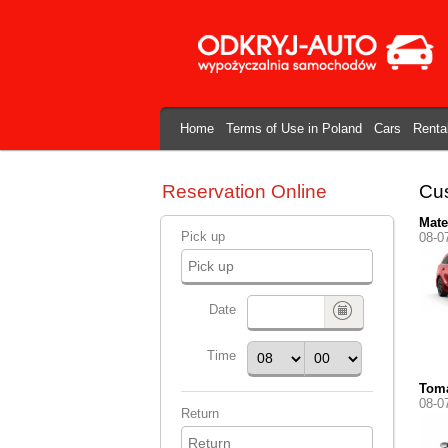
Home
Terms of Use in Poland
Cars
Renta
Reservation Online
Cus
Mat
Pick up
08-0
Date
Time
Toma
08-0
Return