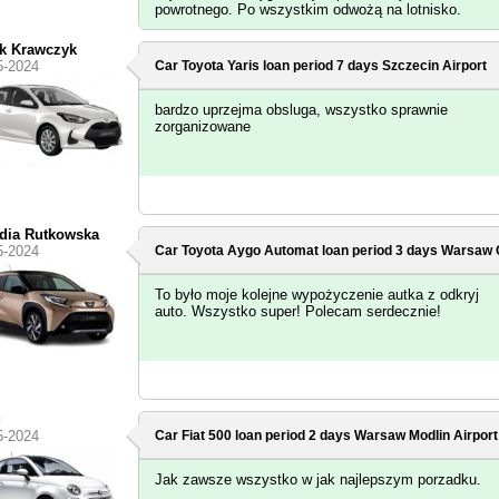
powrotnego. Po wszystkim odwożą na lotnisko.
k Krawczyk
5-2024
Car Toyota Yaris loan period 7 days
Szczecin Airport
bardzo uprzejma obsluga, wszystko sprawnie
zorganizowane
dia Rutkowska
5-2024
Car Toyota Aygo Automat loan period 3 days
Warsaw C
To było moje kolejne wypożyczenie autka z odkryj
auto. Wszystko super! Polecam serdecznie!
g
5-2024
Car Fiat 500 loan period 2 days
Warsaw Modlin Airport
Jak zawsze wszystko w jak najlepszym porzadku.