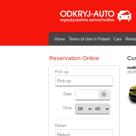
Home
Terms of Use in Poland
Cars
Renta
Reservation Online
Cus
matt
Pick up
08-0
Date
Time
Return