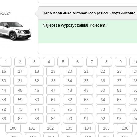
5-2024
Car Nissan Juke Automat loan period 5 days
Alicante 
Najlepsza wypozyczalnia! Polecam!
1
2
3
4
5
6
7
8
9
1
16
17
18
19
20
21
22
23
2
30
31
32
33
34
35
36
37
3
44
45
46
47
48
49
50
51
5
58
59
60
61
62
63
64
65
6
72
73
74
75
76
77
78
79
8
86
87
88
89
90
91
92
93
9
100
101
102
103
104
105
106