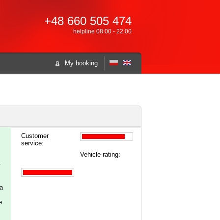
+48 660 505 474
helpline 08:00 - 22:00
My booking
Customer
service:
Vehicle rating:
ła
e