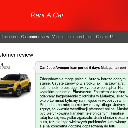
Rent A Car
l Locations
Customer review
Vehicle rental conditions
Contact Us
tomer review
iq
5-2024
Car Jeep Avenger loan period 6 days
Malaga - airport
Zdecydowanie mogę polecić. Auto w bardzo dobrym
stanie. Czyste zarówno w środku jak i na zewnątrz.
Jeśli chodzi o obsługę - wszystko w porządku. Na
wysokim poziomie. Elastyczna. Zostałem z rodziną
odebrany bezpośrednio z lotniska w Maladze, skąd w
około 15 minut byliśmy na miejscu w wypożyczalni.
Procedura na miejscu nie trwała zbyt długo. Jedyny
zgrzyt, to kwestia weryfikacji płatności online. Musia
być weryfikowana kanałem telefonicznym. Finalnie
tutaj też się wszystko zgadzało. Jeśli chodzi o zdani
auta, też nie było większych problemów. Umawiamy
się na konkretną godzinę dopasowaną do lotu