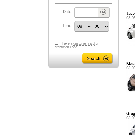
Date
Jace
08-0
Time
I have a
customer card
or
promotion code
Klau
08-0
Gre
08-0