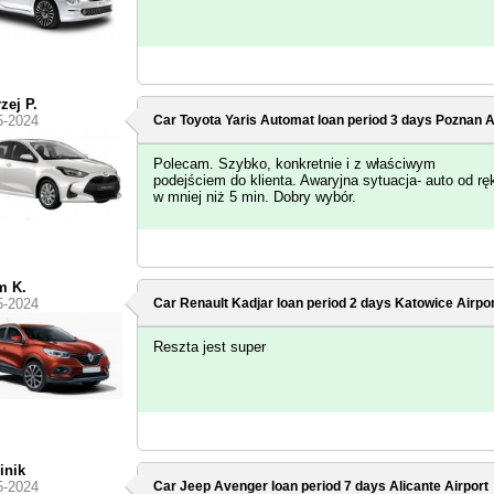
zej P.
5-2024
Car Toyota Yaris Automat loan period 3 days
Poznan A
Polecam. Szybko, konkretnie i z właściwym
podejściem do klienta. Awaryjna sytuacja- auto od rę
w mniej niż 5 min. Dobry wybór.
m K.
5-2024
Car Renault Kadjar loan period 2 days
Katowice Airpor
Reszta jest super
inik
5-2024
Car Jeep Avenger loan period 7 days
Alicante Airport