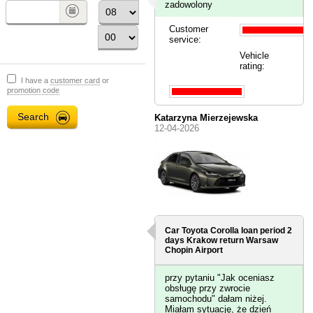
zadowolony
Customer
service:
Vehicle
rating:
I have a
customer card
or
promotion code
Katarzyna Mierzejewska
12-04-2026
Car Toyota Corolla loan period 2
days
Krakow
return Warsaw
Chopin Airport
przy pytaniu "Jak oceniasz
obsługę przy zwrocie
samochodu" dałam niżej.
Miałam sytuację, że dzień