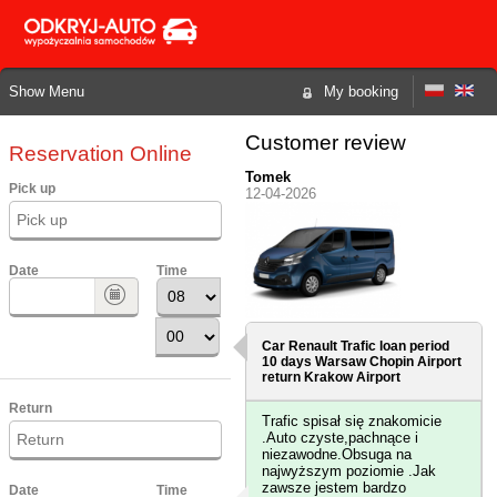
Show Menu
My booking
Customer review
Reservation Online
Tomek
Pick up
12-04-2026
Date
Time
Car Renault Trafic loan period
10 days
Warsaw Chopin Airport
return Krakow Airport
Return
Trafic spisał się znakomicie
.Auto czyste,pachnące i
niezawodne.Obsuga na
najwyższym poziomie .Jak
zawsze jestem bardzo
Date
Time