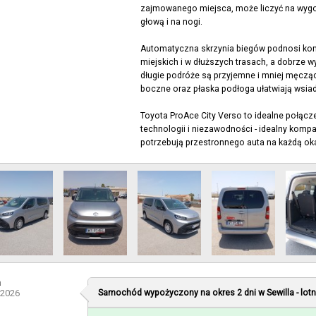
zajmowanego miejsca, może liczyć na wygod
głową i na nogi.
Automatyczna skrzynia biegów podnosi kom
miejskich i w dłuższych trasach, a dobrze 
długie podróże są przyjemne i mniej męczą
boczne oraz płaska podłoga ułatwiają wsiada
Toyota ProAce City Verso to idealne połąc
technologii i niezawodności - idealny kompan
potrzebują przestronnego auta na każdą ok
a
-2026
Samochód wypożyczony na okres 2 dni w
Sewilla - lot