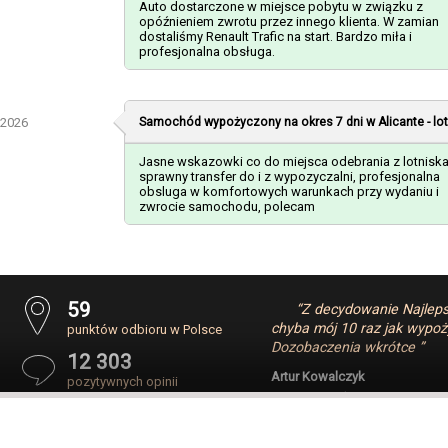
Auto dostarczone w miejsce pobytu w związku z
opóźnieniem zwrotu przez innego klienta. W zamian
dostaliśmy Renault Trafic na start. Bardzo miła i
profesjonalna obsługa.
-2026
Samochód wypożyczony na okres 7 dni w
Alicante - lo
Jasne wskazowki co do miejsca odebrania z lotniska
sprawny transfer do i z wypozyczalni, profesjonalna
obsluga w komfortowych warunkach przy wydaniu i
zwrocie samochodu, polecam
59
“Z decydowanie Najleps
chyba mój 10 raz jak wypoż
punktów odbioru w Polsce
Dozobaczenia wkrótce ”
12 303
Artur Kowalczyk
pozytywnych opinii
07-08-2026 - (Warszawa - lotnis
264 013
obsłużonych klientów