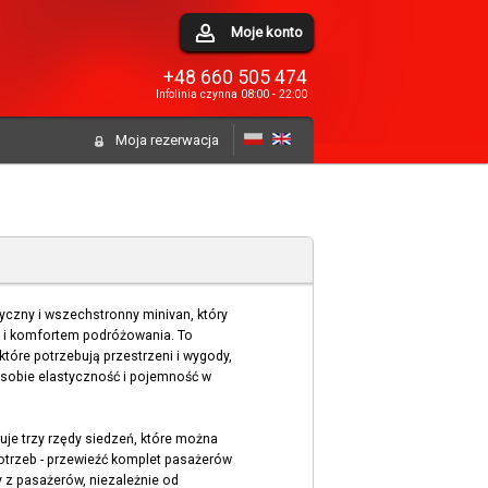
Moje konto
+48 660 505 474
Infolinia czynna 08:00 - 22:00
Moja rezerwacja
tyczny i wszechstronny minivan, który
ą i komfortem podróżowania. To
óre potrzebują przestrzeni i wygody,
 sobie elastyczność i pojemność w
uje trzy rzędy siedzeń, które można
otrzeb - przewieźć komplet pasażerów
 z pasażerów, niezależnie od