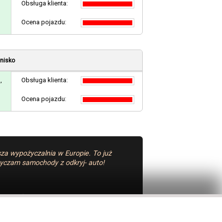
Obsługa klienta:
Ocena pojazdu:
tnisko
,
Obsługa klienta:
Ocena pojazdu:
za wypożyczalnia w Europie. To już
yczam samochody z odkryj- auto!
ko Modlin)