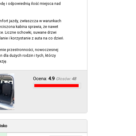
ę i odpowiednią ilość miejsca nad
fort jazdy, zwłaszcza w warunkach
wyciszona kabina sprawia, że nawet
ce. Liczne schowki, suwane drzwi
nie i korzystanie z auta na co dzień.
zenie przestronności, nowoczesnej
 dla dużych rodzin i tych, którzy
azję.
Ocena:
4.9
Głosów:
48
nisko