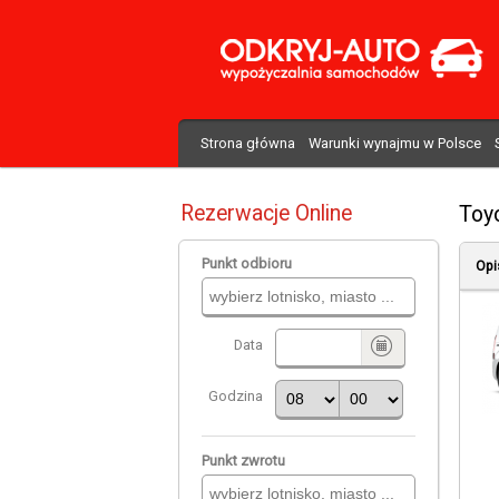
Strona główna
Warunki wynajmu w Polsce
Rezerwacje Online
Toyo
Punkt odbioru
Opi
Data
Godzina
Punkt zwrotu