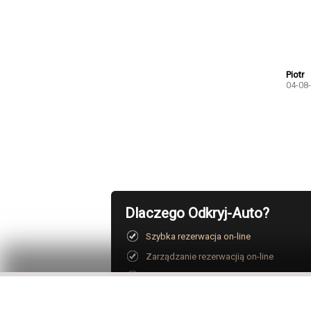
Piotr
04-08
Dlaczego Odkryj-Auto?
Szybka rezerwacja on-line
Zarządzanie rezerwacjią on-line
Bezpłatne anulowanie rezerwacji
Obsługa klienta 24h