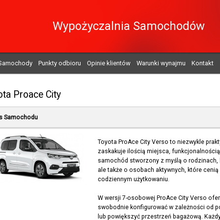
Wypożyczalnia Samochodów
Samochody
Punkty odbioru
Opinie klientów
Warunki wynajmu
Kontakt
ta Proace City
s Samochodu
Toyota ProAce City Verso to niezwykle prak
zaskakuje ilością miejsca, funkcjonalności
samochód stworzony z myślą o rodzinach, kt
ale także o osobach aktywnych, które cenią
codziennym użytkowaniu.
W wersji 7-osobowej ProAce City Verso ofer
swobodnie konfigurować w zależności od p
lub powiększyć przestrzeń bagażową. Każdy