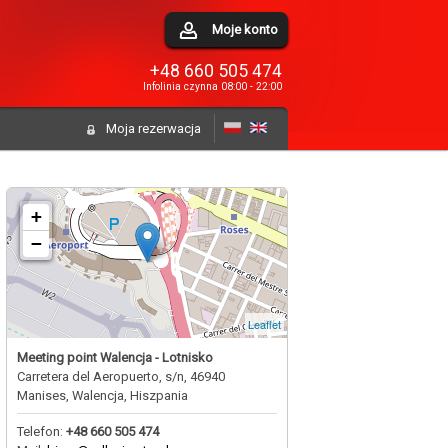
Moje konto
+48 660 505 474
Infolinia czynna 08:00 - 22:00
Moja rezerwacja
+
−
Leaflet
Meeting point Walencja - Lotnisko
Carretera del Aeropuerto, s/n, 46940
Manises, Walencja, Hiszpania
Telefon:
+48 660 505 474