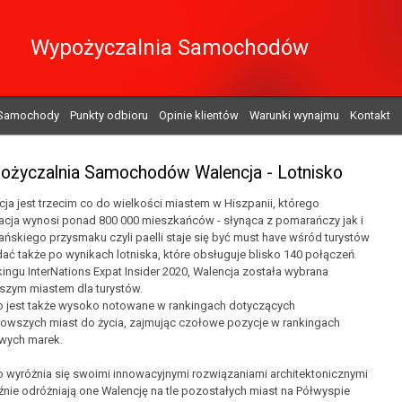
Wypożyczalnia Samochodów
Samochody
Punkty odbioru
Opinie klientów
Warunki wynajmu
Kontakt
ożyczalnia Samochodów Walencja - Lotnisko
ja jest trzecim co do wielkości miastem w Hiszpanii, którego
acja wynosi ponad 800 000 mieszkańców - słynąca z pomarańczy jak i
ńskiego przysmaku czyli paelli staje się być must have wśród turystów
ać także po wynikach lotniska, które obsługuje blisko 140 połączeń.
ingu InterNations Expat Insider 2020, Walencja została wybrana
pszym miastem dla turystów.
o jest także wysoko notowane w rankingach dotyczących
rowszych miast do życia, zajmując czołowe pozycje w rankingach
wych marek.
o wyróżnia się swoimi innowacyjnymi rozwiązaniami architektonicznymi
źnie odróżniają one Walencję na tle pozostałych miast na Półwyspie