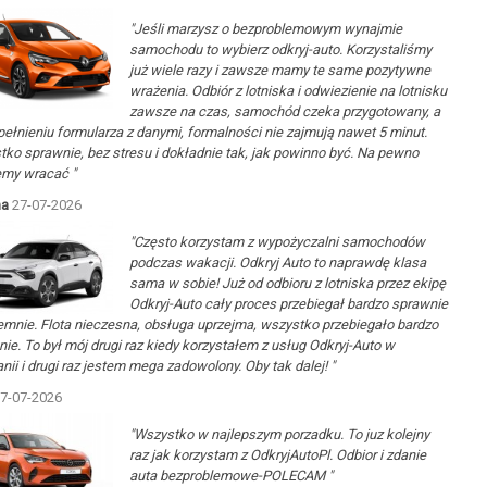
"Jeśli marzysz o bezproblemowym wynajmie
samochodu to wybierz odkryj-auto. Korzystaliśmy
już wiele razy i zawsze mamy te same pozytywne
wrażenia. Odbiór z lotniska i odwiezienie na lotnisku
zawsze na czas, samochód czeka przygotowany, a
ełnieniu formularza z danymi, formalności nie zajmują nawet 5 minut.
ko sprawnie, bez stresu i dokładnie tak, jak powinno być. Na pewno
emy wracać "
na
27-07-2026
"Często korzystam z wypożyczalni samochodów
podczas wakacji. Odkryj Auto to naprawdę klasa
sama w sobie! Już od odbioru z lotniska przez ekipę
Odkryj-Auto cały proces przebiegał bardzo sprawnie
jemnie. Flota nieczesna, obsługa uprzejma, wszystko przebiegało bardzo
ie. To był mój drugi raz kiedy korzystałem z usług Odkryj-Auto w
nii i drugi raz jestem mega zadowolony. Oby tak dalej! "
7-07-2026
"Wszystko w najlepszym porzadku. To juz kolejny
raz jak korzystam z OdkryjAutoPl. Odbior i zdanie
auta bezproblemowe-POLECAM "