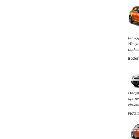
po wyp
Wszyst
będzi
Boze
i przy
sprawn
Hiszpa
Piotr
2