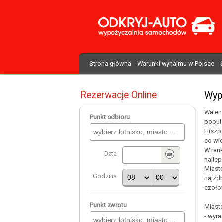
Strona główna
Warunki wynajmu w Polsce
Rezerwacje Online
Wyp
Walenc
Punkt odbioru
popul
Hiszpa
co wid
W rank
Data
najle
Miast
Godzina
najzd
czoło
Punkt zwrotu
Miast
- wyra