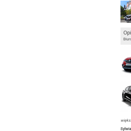
Opi
Biur
większ
Sylwi