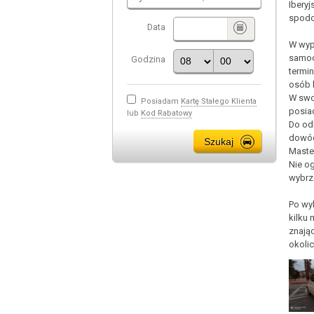
Ibery
spodo
Data
W wyp
samoc
Godzina
termi
osób 
W swoj
Posiadam
Kartę Stałego Klienta
posia
lub
Kod Rabatowy
Do od
dowód
Maste
Nie og
wybrze
Po wyl
kilku
znając
okolic