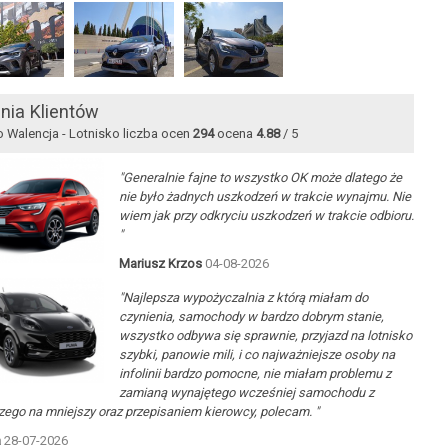
nia Klientów
o Walencja - Lotnisko liczba ocen
294
ocena
4.88
/ 5
"Generalnie fajne to wszystko OK może dlatego że
nie było żadnych uszkodzeń w trakcie wynajmu. Nie
wiem jak przy odkryciu uszkodzeń w trakcie odbioru.
"
Mariusz Krzos
04-08-2026
"Najlepsza wypożyczalnia z którą miałam do
czynienia, samochody w bardzo dobrym stanie,
wszystko odbywa się sprawnie, przyjazd na lotnisko
szybki, panowie mili, i co najważniejsze osoby na
infolinii bardzo pomocne, nie miałam problemu z
zamianą wynajętego wcześniej samochodu z
ego na mniejszy oraz przepisaniem kierowcy, polecam. "
a
28-07-2026