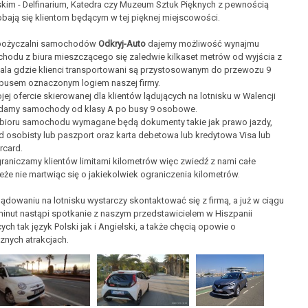
jskim - Delfinarium, Katedra czy Muzeum Sztuk Pięknych z pewnością
bają się klientom będącym w tej pięknej miejscowości.
ożyczalni samochodów
Odkryj-Auto
dajemy możliwość wynajmu
hodu z biura mieszczącego się zaledwie kilkaset metrów od wyjścia z
nala gdzie klienci transportowani są przystosowanym do przewozu 9
busem oznaczonym logiem naszej firmy.
ej ofercie skierowanej dla klientów lądujących na lotnisku w Walencji
damy samochody od klasy A po busy 9 osobowe.
bioru samochodu wymagane będą dokumenty takie jak prawo jazdy,
 osobisty lub paszport oraz karta debetowa lub kredytowa Visa lub
rcard.
raniczamy klientów limitami kilometrów więc zwiedź z nami całe
że nie martwiąc się o jakiekolwiek ograniczenia kilometrów.
ądowaniu na lotnisku wystarczy skontaktować się z firmą, a już w ciągu
 minut nastąpi spotkanie z naszym przedstawicielem w Hiszpanii
ych tak język Polski jak i Angielski, a także chęcią opowie o
znych atrakcjach.