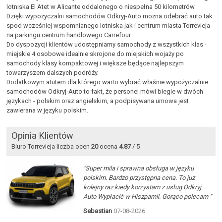
lotniska El Atet w Alicante oddalonego o niespełna 50 kilometrów.
Dzięki wypożyczalni samochodów Odkryj-Auto można odebrać auto tak
spod wcześniej wspomnianego lotniska jak i centrum miasta Torrevieja
na parkingu centrum handlowego Carrefour.
Do dyspozycji klientów udostępniamy samochody z wszystkich klas -
miejskie 4 osobowe idealnie skrojone do miejskich wojaży po
samochody klasy kompaktowej i większe będące najlepszym
towarzyszem dalszych podróży.
Dodatkowym atutem dla którego warto wybrać właśnie wypożyczalnie
samochodów Odkryj-Auto to fakt, że personel mówi biegle w dwóch
językach - polskim oraz angielskim, a podpisywana umowa jest
zawierana w języku polskim.
Opinia Klientów
Biuro Torrevieja liczba ocen
20
ocena
4.87
/ 5
"Super mila i sprawna obsługa w języku
polskim. Bardzo przystępna cena. To juz
kolejny raz kiedy korzystam z usług Odkryj
Auto Wypłacić w Hiszpamii. Gorąco polecam "
Sebastian
07-08-2026