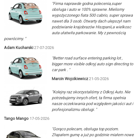
"Firma naprawde godna polecenia,super
obsługa i auto w 100% sprawne. Mielismy
wypożyczonego fiata 500 cabrio, super sprawa
nawet dla 3 osob. Otwarty dach ulepszył nam
podziwianie krajobrazów Hiszpanii,a wielkosc
auta ułatwiła parkowanie. My z pewnością
powrócimy. "
Adam Kucharski
27-07-2026
"Better road surface entering parking lot ,
bigger more visible odkryj auto sign directing to
car park . "
Marcin Wojcikiewicz
21-05-2026
"Kolejny raz skorzystaliśmy z Odkryj Auto. Nie
potrzebujemy innych ofert, ta firma spełnia
nasze oczekiwania pod względem jakości aut i
profesjonalizmu obsługi. "
Tango Mango
17-05-2026
"Gorąco polecam, obsługa top poziom.
Złapałem gumę a już po godzinie miałem nowe