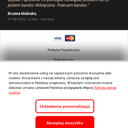
jestem bardzo Wdzięczna. Polecam bardzo.”
Bozena Mulinska.
07-08-2026 - (Lublin - lotnisko)
Polityka Prywatności
Polecają nas
Warunki wynajmu w Polsce
W celu świadczenia usług na najwyższym poziomie stosujemy pliki
cookies. Korzystanie z naszej witryny oznacza, że będą one
Mapa strony
zamieszczane w Państwa urządzeniu. W każdym momencie można
dokonać zmiany ustawień Państwa przeglądarki.Więcej
Polityka plików
Polityka Cookies
cookies
.
Faq
Ustawienia personalizacji
Kontakt
+48 660 505 474
Napisz wiadomość
Akceptuj wszystko
Infolinia od 8:00 do 22:00