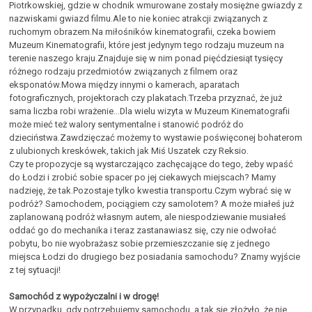
Piotrkowskiej, gdzie w chodnik wmurowane zostały mosiężne gwiazdy z
nazwiskami gwiazd filmu.Ale to nie koniec atrakcji związanych z
ruchomym obrazem.Na miłośników kinematografii, czeka bowiem
Muzeum Kinematografii, które jest jedynym tego rodzaju muzeum na
terenie naszego kraju.Znajduje się w nim ponad pięćdziesiąt tysięcy
różnego rodzaju przedmiotów związanych z filmem oraz
eksponatów.Mowa między innymi o kamerach, aparatach
fotograficznych, projektorach czy plakatach.Trzeba przyznać, że już
sama liczba robi wrażenie...Dla wielu wizyta w Muzeum Kinematografii
może mieć też walory sentymentalne i stanowić podróż do
dzieciństwa.Zawdzięczać możemy to wystawie poświęconej bohaterom
z ulubionych kreskówek, takich jak Miś Uszatek czy Reksio.
Czy te propozycje są wystarczająco zachęcające do tego, żeby wpaść
do Łodzi i zrobić sobie spacer po jej ciekawych miejscach? Mamy
nadzieję, że tak.Pozostaje tylko kwestia transportu.Czym wybrać się w
podróż? Samochodem, pociągiem czy samolotem? A może miałeś już
zaplanowaną podróż własnym autem, ale niespodziewanie musiałeś
oddać go do mechanika i teraz zastanawiasz się, czy nie odwołać
pobytu, bo nie wyobrażasz sobie przemieszczanie się z jednego
miejsca Łodzi do drugiego bez posiadania samochodu? Znamy wyjście
z tej sytuacji!
Samochód z wypożyczalni i w drogę!
W przypadku, gdy potrzebujemy samochodu, a tak się złożyło, że nie