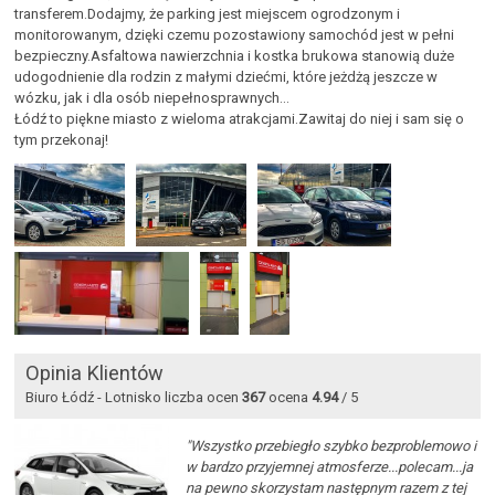
transferem.Dodajmy, że parking jest miejscem ogrodzonym i
monitorowanym, dzięki czemu pozostawiony samochód jest w pełni
bezpieczny.Asfaltowa nawierzchnia i kostka brukowa stanowią duże
udogodnienie dla rodzin z małymi dziećmi, które jeżdżą jeszcze w
wózku, jak i dla osób niepełnosprawnych...
Łódź to piękne miasto z wieloma atrakcjami.Zawitaj do niej i sam się o
tym przekonaj!
Opinia Klientów
Biuro Łódź - Lotnisko liczba ocen
367
ocena
4.94
/ 5
"Wszystko przebiegło szybko bezproblemowo i
w bardzo przyjemnej atmosferze...polecam...ja
na pewno skorzystam następnym razem z tej