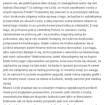
pewno nie, ale jeżeli będzie taka okazja, to niewątpliwie warto się tam
wybrać.Dlaczego? Co takiego ma Łódź, co może zaciekawić osoby z
innych rejonów Polski? Postaramy się zawrzeć to w poniższym tekście,
choć doskonale zdajemy sobie sprawę z tego, że będzie to subiektywny
przewodnik po ulicach Łodzi, a żeby wyrobić sobie własne zdanie na
temat tego miasta, to po prostu koniecznie trzeba je odwiedzić.Z racji
tego, że położone jest w centralnej Polsce, to zarówno osoby
zamieszkałe na północy, jak i na południu mają taką samą do
pokonania, aby się w nim znaleźć.Dodajmy, że Łódź ma doskonałe
połączenie komunikacyjne, dzięki czemu nie trzeba wybierać się w
podróż własnym autem.Równie dobrze można skorzystać z pociągu,
albo samolotu.Wydaje Ci się, że korzystanie z samolotu na terenie kraju
jest mało opłacalne? Niekoniecznie.Jeżeli zdecydujemy się na kupno
biletu lotniczego odpowiednio wcześnie, wówczas może się okazać, że
zapłacimy za niego na tyle mało, że będą to sprawy groszowe.A nawet
jeśli nie załapiemy się na żadną promocję, to musimy wziąć po uwagę
to, że samolot to przede wszystkim wygoda.Jeżeli mamy napięty grafik i
nie chcemy tracić czasu na stanie w korkach, wtedy samolot jest idealną
opcją.
Miasto Łódź znajduje się na czwartym miejscu największych polskich
miast pod względem powierzchni, a trzecim, jeśli chodzi o liczbę
mieszkańców.Większe skupisko ludności jest tylko w Warszawie i
Krakowie.Jak na duże miasto przystało jest ono ośrodkiem