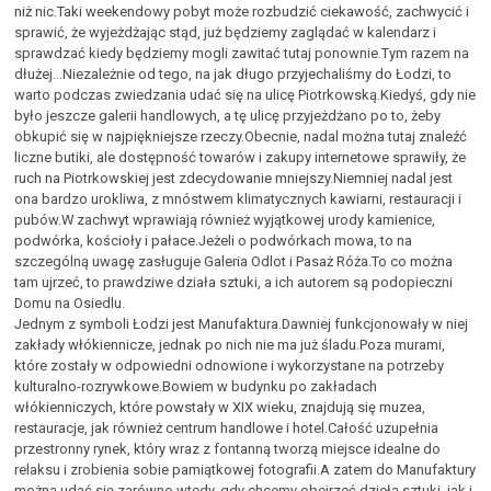
niż nic.Taki weekendowy pobyt może rozbudzić ciekawość, zachwycić i
sprawić, że wyjeżdżając stąd, już będziemy zaglądać w kalendarz i
sprawdzać kiedy będziemy mogli zawitać tutaj ponownie.Tym razem na
dłużej...Niezależnie od tego, na jak długo przyjechaliśmy do Łodzi, to
warto podczas zwiedzania udać się na ulicę Piotrkowską.Kiedyś, gdy nie
było jeszcze galerii handlowych, a tę ulicę przyjeżdżano po to, żeby
obkupić się w najpiękniejsze rzeczy.Obecnie, nadal można tutaj znaleźć
liczne butiki, ale dostępność towarów i zakupy internetowe sprawiły, że
ruch na Piotrkowskiej jest zdecydowanie mniejszy.Niemniej nadal jest
ona bardzo urokliwa, z mnóstwem klimatycznych kawiarni, restauracji i
pubów.W zachwyt wprawiają również wyjątkowej urody kamienice,
podwórka, kościoły i pałace.Jeżeli o podwórkach mowa, to na
szczególną uwagę zasługuje Galeria Odlot i Pasaż Róża.To co można
tam ujrzeć, to prawdziwe działa sztuki, a ich autorem są podopieczni
Domu na Osiedlu.
Jednym z symboli Łodzi jest Manufaktura.Dawniej funkcjonowały w niej
zakłady włókiennicze, jednak po nich nie ma już śladu.Poza murami,
które zostały w odpowiedni odnowione i wykorzystane na potrzeby
kulturalno-rozrywkowe.Bowiem w budynku po zakładach
włókienniczych, które powstały w XIX wieku, znajdują się muzea,
restauracje, jak również centrum handlowe i hotel.Całość uzupełnia
przestronny rynek, który wraz z fontanną tworzą miejsce idealne do
relaksu i zrobienia sobie pamiątkowej fotografii.A zatem do Manufaktury
można udać się zarówno wtedy, gdy chcemy obejrzeć dzieła sztuki, jak i