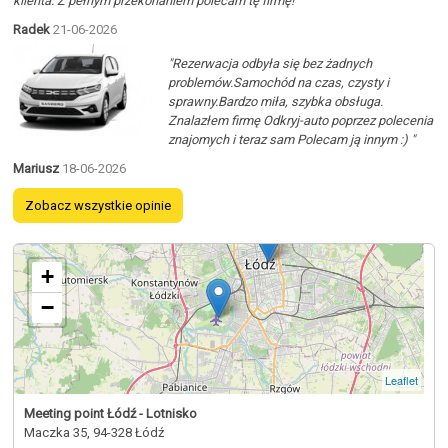
klienta. Z pełnym przekonaniem polecam tę firmę! "
Radek
21-06-2026
"Rezerwacja odbyła się bez żadnych
problemów.Samochód na czas, czysty i
sprawny.Bardzo miła, szybka obsługa.
Znalazłem firmę Odkryj-auto poprzez polecenia
znajomych i teraz sam Polecam ją innym :) "
Mariusz
18-06-2026
Zobacz wszystkie opinie
+
−
Leaflet
Meeting point Łódź - Lotnisko
Maczka 35, 94-328 Łódź