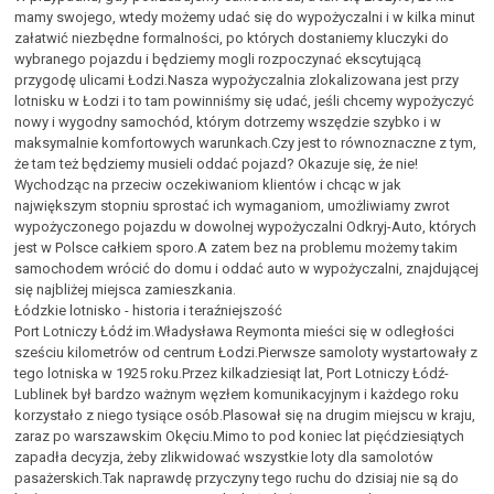
mamy swojego, wtedy możemy udać się do wypożyczalni i w kilka minut
załatwić niezbędne formalności, po których dostaniemy kluczyki do
wybranego pojazdu i będziemy mogli rozpoczynać ekscytującą
przygodę ulicami Łodzi.Nasza wypożyczalnia zlokalizowana jest przy
lotnisku w Łodzi i to tam powinniśmy się udać, jeśli chcemy wypożyczyć
nowy i wygodny samochód, którym dotrzemy wszędzie szybko i w
maksymalnie komfortowych warunkach.Czy jest to równoznaczne z tym,
że tam też będziemy musieli oddać pojazd? Okazuje się, że nie!
Wychodząc na przeciw oczekiwaniom klientów i chcąc w jak
największym stopniu sprostać ich wymaganiom, umożliwiamy zwrot
wypożyczonego pojazdu w dowolnej wypożyczalni Odkryj-Auto, których
jest w Polsce całkiem sporo.A zatem bez na problemu możemy takim
samochodem wrócić do domu i oddać auto w wypożyczalni, znajdującej
się najbliżej miejsca zamieszkania.
Łódzkie lotnisko - historia i teraźniejszość
Port Lotniczy Łódź im.Władysława Reymonta mieści się w odległości
sześciu kilometrów od centrum Łodzi.Pierwsze samoloty wystartowały z
tego lotniska w 1925 roku.Przez kilkadziesiąt lat, Port Lotniczy Łódź-
Lublinek był bardzo ważnym węzłem komunikacyjnym i każdego roku
korzystało z niego tysiące osób.Plasował się na drugim miejscu w kraju,
zaraz po warszawskim Okęciu.Mimo to pod koniec lat pięćdziesiątych
zapadła decyzja, żeby zlikwidować wszystkie loty dla samolotów
pasażerskich.Tak naprawdę przyczyny tego ruchu do dzisiaj nie są do