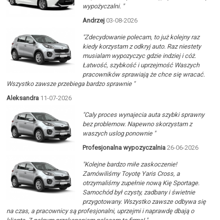
wypożyczalni. "
Andrzej
03-08-2026
"Zdecydowanie polecam, to już kolejny raz
kiedy korzystam z odkryj auto. Raz niestety
musialam wypozyczyc gdzie indziej i cóż.
Łatwość, szybkość i uprzejmość Waszych
pracowników sprawiają że chce się wracać.
Wszystko zawsze przebiega bardzo sprawnie "
Aleksandra
11-07-2026
"Caly proces wynajecia auta szybki sprawny
bez problemow. Napewno skorzystam z
waszych uslog ponownie "
Profesjonalna wypozyczalnia
26-06-2026
"Kolejne bardzo miłe zaskoczenie!
Zamówiliśmy Toyotę Yaris Cross, a
otrzymaliśmy zupełnie nową Kię Sportage.
Samochód był czysty, zadbany i świetnie
przygotowany. Wszystko zawsze odbywa się
na czas, a pracownicy są profesjonalni, uprzejmi i naprawdę dbają o