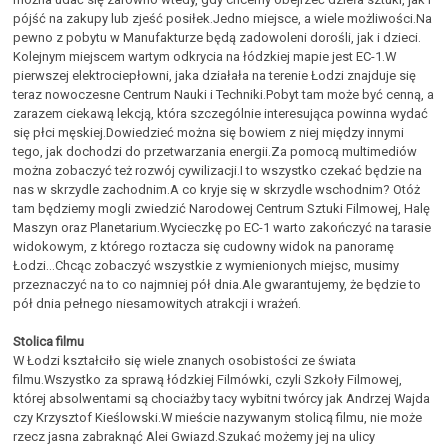
pójść na zakupy lub zjeść posiłek.Jedno miejsce, a wiele możliwości.Na
pewno z pobytu w Manufakturze będą zadowoleni dorośli, jak i dzieci.
Kolejnym miejscem wartym odkrycia na łódzkiej mapie jest EC-1.W
pierwszej elektrociepłowni, jaka działała na terenie Łodzi znajduje się
teraz nowoczesne Centrum Nauki i Techniki.Pobyt tam może być cenną, a
zarazem ciekawą lekcją, która szczególnie interesująca powinna wydać
się płci męskiej.Dowiedzieć można się bowiem z niej między innymi
tego, jak dochodzi do przetwarzania energii.Za pomocą multimediów
można zobaczyć też rozwój cywilizacji.I to wszystko czekać będzie na
nas w skrzydle zachodnim.A co kryje się w skrzydle wschodnim? Otóż
tam będziemy mogli zwiedzić Narodowej Centrum Sztuki Filmowej, Halę
Maszyn oraz Planetarium.Wycieczkę po EC-1 warto zakończyć na tarasie
widokowym, z którego roztacza się cudowny widok na panoramę
Łodzi...Chcąc zobaczyć wszystkie z wymienionych miejsc, musimy
przeznaczyć na to co najmniej pół dnia.Ale gwarantujemy, że będzie to
pół dnia pełnego niesamowitych atrakcji i wrażeń.
Stolica filmu
W Łodzi kształciło się wiele znanych osobistości ze świata
filmu.Wszystko za sprawą łódzkiej Filmówki, czyli Szkoły Filmowej,
której absolwentami są chociażby tacy wybitni twórcy jak Andrzej Wajda
czy Krzysztof Kieślowski.W mieście nazywanym stolicą filmu, nie może
rzecz jasna zabraknąć Alei Gwiazd.Szukać możemy jej na ulicy