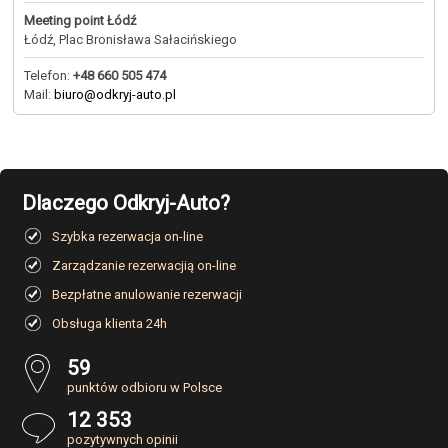
Meeting point Łódź
Łódź, Plac Bronisława Sałacińskiego
Telefon:
+48 660 505 474
Mail:
biuro@odkryj-auto.pl
Dlaczego Odkryj-Auto?
Szybka rezerwacja on-line
Zarządzanie rezerwacjią on-line
Bezpłatne anulowanie rezerwacji
Obsługa klienta 24h
59
punktów odbioru w Polsce
12 353
pozytywnych opinii