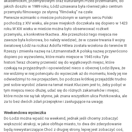
akademickim, przemysłowym oraz kulturalnym.Przed przemianami, do
jakich doszło w 1989 roku, Łódź uznawana była również jako centrum
przemysłu filmowego ze słynną "filmówką" na czele.
Pierwsze wzmianki o mieście położonym w samym sercu Polski
pochodzą z XIV wieku, ale praw miejskich doczekała się dopiero w 1423
roku.W XIX wieku w mieście można było obserwować rozkwit
przemysłu, a konkretnie tkactwa...Ale przeszłości tego miejsca nie
zawsze była kolorowa, bo należy wiedzieć, że w czasie trwania II wojny
światowej Łódź na rozkaz Adolfa Hitlera została wcielona do terenów III
Rzeszy i zmieniła nazwę na Litzmannstadt.A polską nazwę przywrócono
dopiero po wyzwoleniu, które miało miejsce w 1945 roku.Tyle
historii.Teraz chcemy przenieść się do wyjątkowych miejsc, które
czekają na przyjezdnych i opowiedzieć nieco o obecnej Łodzi.Bywa, że
nie widzimy w niej potencjału do wycieczek aż do momentu, kiedy jej nie
odwiedzimy.I to nie przejazdem, bo podczas krótkiej przejażdżki trudno
jest sobie wyrobić zdanie na temat miast.Kluczem jest to, żeby pobyć w
tym miejscu nieco dłużej, udać się do różnych zakamarków i miejsc,
które może nie są tak słynne, jak znana wszystkim ulica Piotrkowska, ale
za to bez dwóch zdań przepiękne i zasługujące na uwagę.
Weekendowa wycieczka
Do Łodzi można wpaść na weekend, jednak jeśli chcemy zobaczyć
większość atrakcji, w jakie obfituje miasto, to dwa dni zdecydowanie
będą niewystarczające.Choć z drugiej strony, lepiej jest zobaczyć coś,