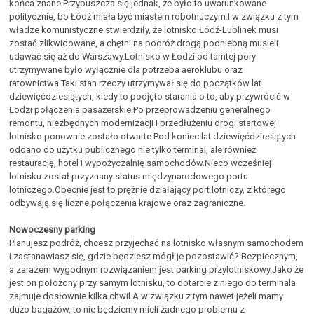
końca znane.Przypuszcza się jednak, że było to uwarunkowane
politycznie, bo Łódź miała być miastem robotnuczym.I w związku z tym
władze komunistyczne stwierdziły, że lotnisko Łódź-Lublinek musi
zostać zlikwidowane, a chętni na podróż drogą podniebną musieli
udawać się aż do Warszawy.Lotnisko w Łodzi od tamtej pory
utrzymywane było wyłącznie dla potrzeba aeroklubu oraz
ratownictwa.Taki stan rzeczy utrzymywał się do początków lat
dziewięćdziesiątych, kiedy to podjęto starania o to, aby przywrócić w
Łodzi połączenia pasażerskie.Po przeprowadzeniu generalnego
remontu, niezbędnych modernizacji i przedłużeniu drogi startowej
lotnisko ponownie zostało otwarte.Pod koniec lat dziewięćdziesiątych
oddano do użytku publicznego nie tylko terminal, ale również
restaurację, hotel i wypożyczalnię samochodów.Nieco wcześniej
lotnisku został przyznany status międzynarodowego portu
lotniczego.Obecnie jest to prężnie działający port lotniczy, z którego
odbywają się liczne połączenia krajowe oraz zagraniczne.
Nowoczesny parking
Planujesz podróż, chcesz przyjechać na lotnisko własnym samochodem
i zastanawiasz się, gdzie będziesz mógł je pozostawić? Bezpiecznym,
a zarazem wygodnym rozwiązaniem jest parking przylotniskowy.Jako że
jest on położony przy samym lotnisku, to dotarcie z niego do terminala
zajmuje dosłownie kilka chwil.A w związku z tym nawet jeżeli mamy
dużo bagażów, to nie będziemy mieli żadnego problemu z