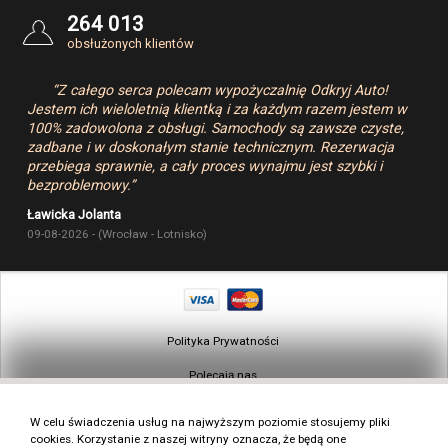
264 013
obsłużonych klientów
“Z całego serca polecam wypożyczalnię Odkryj Auto!
Jestem ich wieloletnią klientką i za każdym razem jestem w
100% zadowolona z obsługi. Samochody są zawsze czyste,
zadbane i w doskonałym stanie technicznym. Rezerwacja
przebiega sprawnie, a cały proces wynajmu jest szybki i
bezproblemowy.”
Ławicka Jolanta
09-08-2026 - (Wrocław - Lotnisko)
Polityka Prywatności
Polecają nas
Warunki wynajmu w Polsce
W celu świadczenia usług na najwyższym poziomie stosujemy pliki
cookies. Korzystanie z naszej witryny oznacza, że będą one
Mapa strony