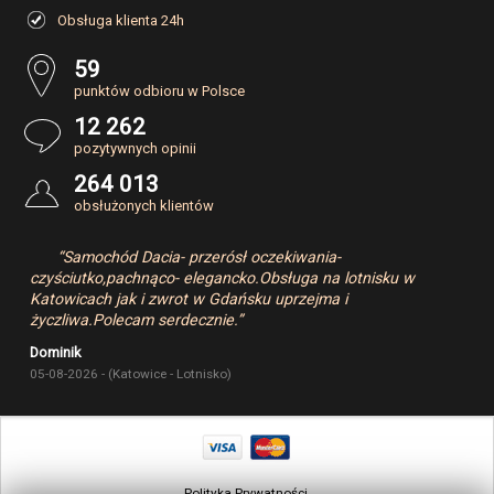
Obsługa klienta 24h
59
punktów odbioru w Polsce
12 262
pozytywnych opinii
264 013
obsłużonych klientów
“Samochód Dacia- przerósł oczekiwania-
czyściutko,pachnąco- elegancko.Obsługa na lotnisku w
Katowicach jak i zwrot w Gdańsku uprzejma i
życzliwa.Polecam serdecznie.”
Dominik
05-08-2026 - (Katowice - Lotnisko)
Polityka Prywatności