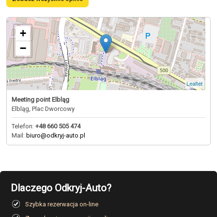
+
−
Leaflet
Meeting point Elbląg
Elbląg, Plac Dworcowy
Telefon:
+48 660 505 474
Mail:
biuro@odkryj-auto.pl
Dlaczego Odkryj-Auto?
Szybka rezerwacja on-line