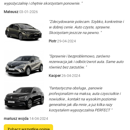
wypożyczalnię i chętnie skorzystam ponownie. "
Mateusz
03-01-2026
"Zdecydowanie polecam. Szybko, konkretnie i
w dobrej cenie. Auto czyste, sprawne.
Skorzystam jeszcze na pewno. "
Piotr
29-04-2024
"Sprawnie i bezproblemowo, zarówno
rezerwacja jak i odbiór/zwrot auta. Same auto
również bez zarzutów. "
Kacper
26-04-2024
"fantastyczna obsługa , panowie
profesjonalizm na maksa, auta czysciutkie i
nowiutkie , kontakt na wysokim poziomie
generalnie jak dla mnie ,a juz kilka razy
korzystałem wypozyczalnia PERFECT "
mariusz wojda
14-04-2024
Zobacz wszystkie opinie