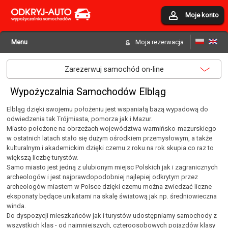
Moje konto
Menu
Moja rezerwacja
Zarezerwuj samochód on-line
Wypożyczalnia Samochodów Elbląg
Elbląg dzięki swojemu położeniu jest wspaniałą bazą wypadową do
odwiedzenia tak Trójmiasta, pomorza jak i Mazur.
Miasto położone na obrzeżach województwa warmińsko-mazurskiego
w ostatnich latach stało się dużym ośrodkiem przemysłowym, a także
kulturalnym i akademickim dzięki czemu z roku na rok skupia co raz to
większą liczbę turystów.
Samo miasto jest jedną z ulubionym miejsc Polskich jak i zagranicznych
archeologów i jest najprawdopodobniej najlepiej odkrytym przez
archeologów miastem w Polsce dzięki czemu można zwiedzać liczne
eksponaty będące unikatami na skalę światową jak np. średniowieczna
winda.
Do dyspozycji mieszkańców jak i turystów udostępniamy samochody z
wszystkich klas - od najmniejszych, czteroosobowych pojazdów klasy