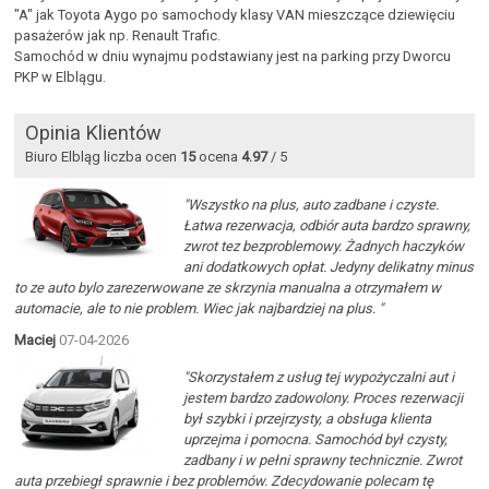
"A" jak Toyota Aygo po samochody klasy VAN mieszczące dziewięciu
pasażerów jak np. Renault Trafic.
Samochód w dniu wynajmu podstawiany jest na parking przy Dworcu
PKP w Elblągu.
Opinia Klientów
Biuro Elbląg liczba ocen
15
ocena
4.97
/ 5
"Wszystko na plus, auto zadbane i czyste.
Łatwa rezerwacja, odbiór auta bardzo sprawny,
zwrot tez bezproblemowy. Żadnych haczyków
ani dodatkowych opłat. Jedyny delikatny minus
to ze auto bylo zarezerwowane ze skrzynia manualna a otrzymałem w
automacie, ale to nie problem. Wiec jak najbardziej na plus. "
Maciej
07-04-2026
"Skorzystałem z usług tej wypożyczalni aut i
jestem bardzo zadowolony. Proces rezerwacji
był szybki i przejrzysty, a obsługa klienta
uprzejma i pomocna. Samochód był czysty,
zadbany i w pełni sprawny technicznie. Zwrot
auta przebiegł sprawnie i bez problemów. Zdecydowanie polecam tę