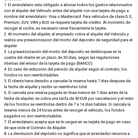
1. El arrendatario esta obligado a abonar todos los gastos relacionados
con el alquiler del Vehiculo antes del alquiler con una tarjeta de pago a
nombre del arrendatario: Visa o Mastercard. Para vehiculos de clase D, E,
Premium, SUV, VAN y BUS se requiere tarjeta de credito. Al momento de
recoger el coche, es necesario tener fisicamente la tarjeta.
2. Al momento del alquiler, el empleado cobra el alquiler del Vehiculo y
realiza una preautorizacion del monto del deposito de seguridad para el
alquiler.
3. La preautorización del monto del deposito se desbloquea en la
cuenta del cliente en un plazo de 30 dias, segun las regulaciones
internas del emisor de la tarjeta de pago (BANCO).
4. En caso de reduccion del periodo de alquiler según el contrato, los
fondos no son reembolsables.
5. El cliente tiene derecho a cancelar la reserva hasta 7 dias despues de
la fecha de alquiler y recibir un reembolso total.
6. Si cancela una reserva pagada en linea menos de 7 dias antes de la
fecha de alquiler, se cobra una tarifa de 40 EUR por cancelacion y el resto
de los fondos se reembolsa dentro de 7 a 14 dias habiles. Si cancela la
reserva menos de 24 horas antes de recoger el vehiculo, los fondos
pagados no son reembolsables.
7. El arrendatario acepta que se le cargue en su tarjeta de pago en caso
de que viole el Contrato de Alquiler.
8. La devolucion del depósito no significa que el arrendador renuncie a