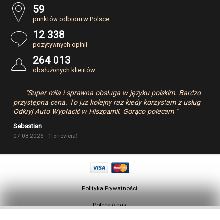
59
punktów odbioru w Polsce
12 338
pozytywnych opinii
264 013
obsłużonych klientów
“Super mila i sprawna obsługa w języku polskim. Bardzo
przystępna cena. To juz kolejny raz kiedy korzystam z usług
Odkryj Auto Wypłacić w Hiszpamii. Gorąco polecam ”
Sebastian
07-08-2026 - (Torrevieja)
Polityka Prywatności
Polecają nas