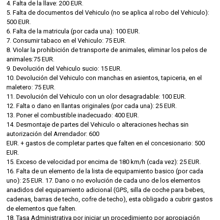
4. Falta de la llave: 200 EUR.
5. Falta de documentos del Vehiculo (no se aplica al robo del Vehiculo):
500 EUR.
6. Falta de la matricula (por cada una): 100 EUR.
7. Consumir tabaco en el Vehiculo: 75 EUR.
8. Violar la prohibición de transporte de animales, eliminar los pelos de
animales:75 EUR.
9. Devolución del Vehiculo sucio: 15 EUR.
10. Devolución del Vehiculo con manchas en asientos, tapiceria, en el
maletero: 75 EUR.
11. Devolución del Vehiculo con un olor desagradable: 100 EUR.
12. Falta o dano en llantas originales (por cada una): 25 EUR.
13. Poner el combustible inadecuado: 400 EUR.
14. Desmontaje de partes del Vehiculo o alteraciones hechas sin
autorización del Arrendador: 600
EUR. + gastos de completar partes que falten en el concesionario: 500
EUR.
15. Exceso de velocidad por encima de 180 km/h (cada vez): 25 EUR.
16. Falta de un elemento de la lista de equipamiento basico (por cada
uno): 25 EUR. 17. Dano o no evolución de cada uno de los elementos
anadidos del equipamiento adicional (GPS, silla de coche para bebes,
cadenas, barras de techo, cofre de techo), esta obligado a cubrir gastos
de elementos que falten.
18. Tasa Administrativa por iniciar un procedimiento por apropiación