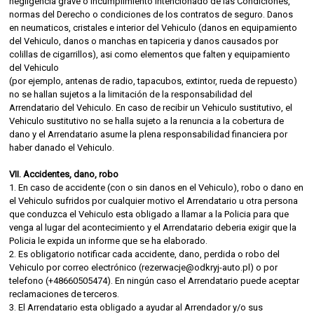
negligencia grave o incumplimiento intencionado de las Condiciones,
normas del Derecho o condiciones de los contratos de seguro. Danos
en neumaticos, cristales e interior del Vehiculo (danos en equipamiento
del Vehiculo, danos o manchas en tapiceria y danos causados por
colillas de cigarrillos), asi como elementos que falten y equipamiento
del Vehiculo
(por ejemplo, antenas de radio, tapacubos, extintor, rueda de repuesto)
no se hallan sujetos a la limitación de la responsabilidad del
Arrendatario del Vehiculo. En caso de recibir un Vehiculo sustitutivo, el
Vehiculo sustitutivo no se halla sujeto a la renuncia a la cobertura de
dano y el Arrendatario asume la plena responsabilidad financiera por
haber danado el Vehiculo.
VII. Accidentes, dano, robo
1. En caso de accidente (con o sin danos en el Vehiculo), robo o dano en
el Vehiculo sufridos por cualquier motivo el Arrendatario u otra persona
que conduzca el Vehiculo esta obligado a llamar a la Policia para que
venga al lugar del acontecimiento y el Arrendatario deberia exigir que la
Policia le expida un informe que se ha elaborado.
2. Es obligatorio notificar cada accidente, dano, perdida o robo del
Vehiculo por correo electrónico (rezerwacje@odkryj-auto.pl) o por
telefono (+48660505474). En ningún caso el Arrendatario puede aceptar
reclamaciones de terceros.
3. El Arrendatario esta obligado a ayudar al Arrendador y/o sus