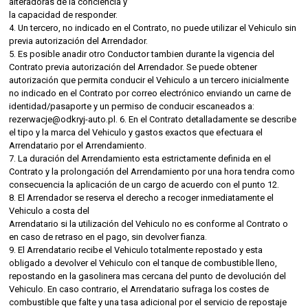
alteradoras de la conciencia y
la capacidad de responder.
4. Un tercero, no indicado en el Contrato, no puede utilizar el Vehiculo sin
previa autorización del Arrendador.
5. Es posible anadir otro Conductor tambien durante la vigencia del
Contrato previa autorización del Arrendador. Se puede obtener
autorización que permita conducir el Vehiculo a un tercero inicialmente
no indicado en el Contrato por correo electrónico enviando un carne de
identidad/pasaporte y un permiso de conducir escaneados a:
rezerwacje@odkryj-auto.pl. 6. En el Contrato detalladamente se describe
el tipo y la marca del Vehiculo y gastos exactos que efectuara el
Arrendatario por el Arrendamiento.
7. La duración del Arrendamiento esta estrictamente definida en el
Contrato y la prolongación del Arrendamiento por una hora tendra como
consecuencia la aplicación de un cargo de acuerdo con el punto 12.
8. El Arrendador se reserva el derecho a recoger inmediatamente el
Vehiculo a costa del
Arrendatario si la utilización del Vehiculo no es conforme al Contrato o
en caso de retraso en el pago, sin devolver fianza.
9. El Arrendatario recibe el Vehiculo totalmente repostado y esta
obligado a devolver el Vehiculo con el tanque de combustible lleno,
repostando en la gasolinera mas cercana del punto de devolución del
Vehiculo. En caso contrario, el Arrendatario sufraga los costes de
combustible que falte y una tasa adicional por el servicio de repostaje