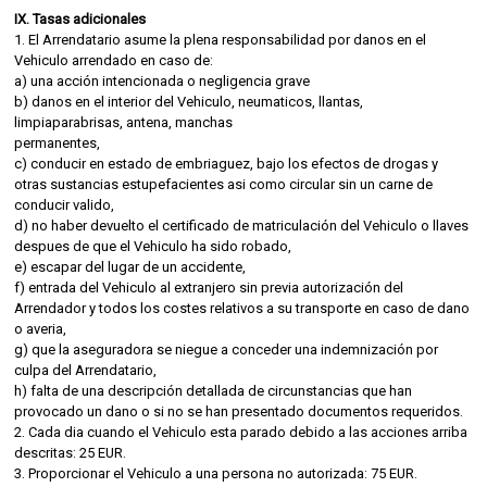
IX. Tasas adicionales
1. El Arrendatario asume la plena responsabilidad por danos en el
Vehiculo arrendado en caso de:
a) una acción intencionada o negligencia grave
b) danos en el interior del Vehiculo, neumaticos, llantas,
limpiaparabrisas, antena, manchas
permanentes,
c) conducir en estado de embriaguez, bajo los efectos de drogas y
otras sustancias estupefacientes asi como circular sin un carne de
conducir valido,
d) no haber devuelto el certificado de matriculación del Vehiculo o llaves
despues de que el Vehiculo ha sido robado,
e) escapar del lugar de un accidente,
f) entrada del Vehiculo al extranjero sin previa autorización del
Arrendador y todos los costes relativos a su transporte en caso de dano
o averia,
g) que la aseguradora se niegue a conceder una indemnización por
culpa del Arrendatario,
h) falta de una descripción detallada de circunstancias que han
provocado un dano o si no se han presentado documentos requeridos.
2. Cada dia cuando el Vehiculo esta parado debido a las acciones arriba
descritas: 25 EUR.
3. Proporcionar el Vehiculo a una persona no autorizada: 75 EUR.