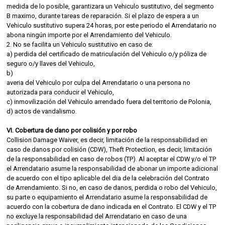
medida de lo posible, garantizara un Vehiculo sustitutivo, del segmento
B maximo, durante tareas de reparación. Si el plazo de espera a un
Vehiculo sustitutivo supera 24 horas, por este periodo el Arrendatario no
abona ningún importe por el Arrendamiento del Vehiculo.
2. No se facilita un Vehiculo sustitutivo en caso de:
a) perdida del certificado de matriculación del Vehiculo o/y póliza de
seguro o/y llaves del Vehiculo,
b)
averia del Vehiculo por culpa del Arrendatario o una persona no
autorizada para conducir el Vehiculo,
c) inmovilización del Vehiculo arrendado fuera del territorio de Polonia,
d) actos de vandalismo.
VI. Cobertura de dano por colisión y por robo
Collision Damage Waiver, es decir, limitación de la responsabilidad en
caso de danos por colisión (CDW), Theft Protection, es decir, limitación
de la responsabilidad en caso de robos (TP). Al aceptar el CDW y/o el TP
el Arrendatario asume la responsabilidad de abonar un importe adicional
de acuerdo con el tipo aplicable del dia de la celebración del Contrato
de Arrendamiento. Si no, en caso de danos, perdida o robo del Vehiculo,
su parte o equipamiento el Arrendatario asume la responsabilidad de
acuerdo con la cobertura de dano indicada en el Contrato. El CDW y el TP
no excluye la responsabilidad del Arrendatario en caso de una