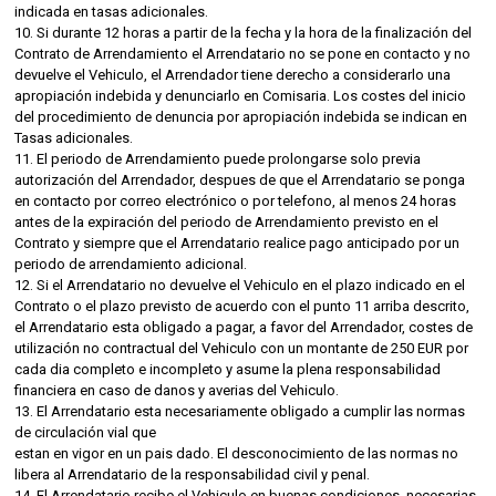
indicada en tasas adicionales.
10. Si durante 12 horas a partir de la fecha y la hora de la finalización del
Contrato de Arrendamiento el Arrendatario no se pone en contacto y no
devuelve el Vehiculo, el Arrendador tiene derecho a considerarlo una
apropiación indebida y denunciarlo en Comisaria. Los costes del inicio
del procedimiento de denuncia por apropiación indebida se indican en
Tasas adicionales.
11. El periodo de Arrendamiento puede prolongarse solo previa
autorización del Arrendador, despues de que el Arrendatario se ponga
en contacto por correo electrónico o por telefono, al menos 24 horas
antes de la expiración del periodo de Arrendamiento previsto en el
Contrato y siempre que el Arrendatario realice pago anticipado por un
periodo de arrendamiento adicional.
12. Si el Arrendatario no devuelve el Vehiculo en el plazo indicado en el
Contrato o el plazo previsto de acuerdo con el punto 11 arriba descrito,
el Arrendatario esta obligado a pagar, a favor del Arrendador, costes de
utilización no contractual del Vehiculo con un montante de 250 EUR por
cada dia completo e incompleto y asume la plena responsabilidad
financiera en caso de danos y averias del Vehiculo.
13. El Arrendatario esta necesariamente obligado a cumplir las normas
de circulación vial que
estan en vigor en un pais dado. El desconocimiento de las normas no
libera al Arrendatario de la responsabilidad civil y penal.
14. El Arrendatario recibe el Vehiculo en buenas condiciones, necesarias