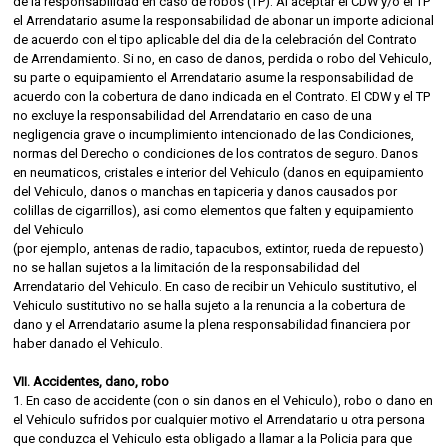
de la responsabilidad en caso de robos (TP). Al aceptar el CDW y/o el TP
el Arrendatario asume la responsabilidad de abonar un importe adicional
de acuerdo con el tipo aplicable del dia de la celebración del Contrato
de Arrendamiento. Si no, en caso de danos, perdida o robo del Vehiculo,
su parte o equipamiento el Arrendatario asume la responsabilidad de
acuerdo con la cobertura de dano indicada en el Contrato. El CDW y el TP
no excluye la responsabilidad del Arrendatario en caso de una
negligencia grave o incumplimiento intencionado de las Condiciones,
normas del Derecho o condiciones de los contratos de seguro. Danos
en neumaticos, cristales e interior del Vehiculo (danos en equipamiento
del Vehiculo, danos o manchas en tapiceria y danos causados por
colillas de cigarrillos), asi como elementos que falten y equipamiento
del Vehiculo
(por ejemplo, antenas de radio, tapacubos, extintor, rueda de repuesto)
no se hallan sujetos a la limitación de la responsabilidad del
Arrendatario del Vehiculo. En caso de recibir un Vehiculo sustitutivo, el
Vehiculo sustitutivo no se halla sujeto a la renuncia a la cobertura de
dano y el Arrendatario asume la plena responsabilidad financiera por
haber danado el Vehiculo.
VII. Accidentes, dano, robo
1. En caso de accidente (con o sin danos en el Vehiculo), robo o dano en
el Vehiculo sufridos por cualquier motivo el Arrendatario u otra persona
que conduzca el Vehiculo esta obligado a llamar a la Policia para que