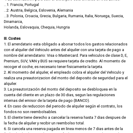
...1. Francia, Portugal
...2. Austria, Belgica, Eslovenia, Alemania
...3. Polonia, Croacia, Grecia, Bulgaria, Rumania, Italia, Noruega, Suecia,
Dinamarca,
Holanda, Eslovaquia, Chequia, Hungria
III. Costes
1. El arrendatario esta obligado a abonar todos los gastos relacionados
con el alquiler del Vehiculo antes del alquiler con una tarjeta de pago a
nombre del arrendatario: Visa o Mastercard. Para vehiculos de clase D, E,
Premium, SUV, VAN y BUS se requiere tarjeta de credito. Al momento de
recoger el coche, es necesario tener fisicamente la tarjeta.
2. Al momento del alquiler, el empleado cobra el alquiler del Vehiculo y
realiza una preautorizacion del monto del deposito de seguridad para el
alquiler.
3. La preautorización del monto del deposito se desbloquea en la
cuenta del cliente en un plazo de 30 dias, segun las regulaciones
internas del emisor de la tarjeta de pago (BANCO).
4. En caso de reduccion del periodo de alquiler según el contrato, los
fondos no son reembolsables.
5. El cliente tiene derecho a cancelar la reserva hasta 7 dias despues de
la fecha de alquiler y recibir un reembolso total.
6. Si cancela una reserva pagada en linea menos de 7 dias antes de la