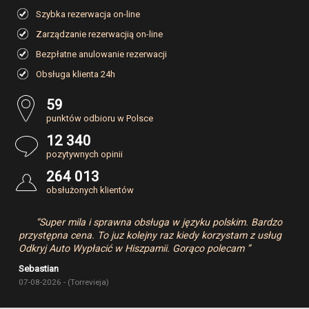
Szybka rezerwacja on-line
Zarządzanie rezerwacjią on-line
Bezpłatne anulowanie rezerwacji
Obsługa klienta 24h
59
punktów odbioru w Polsce
12 340
pozytywnych opinii
264 013
obsłużonych klientów
“Super mila i sprawna obsługa w języku polskim. Bardzo
przystępna cena. To juz kolejny raz kiedy korzystam z usług
Odkryj Auto Wypłacić w Hiszpamii. Gorąco polecam ”
Sebastian
07-08-2026 - (Torrevieja)