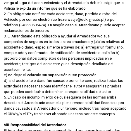
venga al lugar del acontecimiento y el Arrendatario deberia exigir que la
Policia le expida un informe que se ha elaborado.
2. Es obligatorio notificar cada accidente, dano, perdida o robo del
Vehiculo por correo electrónico (rezerwacje@odkryj-auto.pl) o por
telefono (+48660505474). En ningún caso el Arrendatario puede aceptar
reclamaciones de terceros.
3. El Arrendatario esta obligado a ayudar al Arrendador y/o sus
companias de seguros en todas las reclamaciones y juicios relativos al
accidente o dano, especialmente a traves de: a) entregar un formulario,
completado y confirmado, de notificación de accidente o colisión b)
proporcionar datos completos de las personas implicadas en el
accidente, testigos del accidente y una descripción detallada del
acontecimiento.
c) no dejar el Vehiculo sin supervisión ni sin protección.
d) si el accidente o dano fue causado por un tercero, realizar todas las
actividades necesarias para identificar el autor y asegurar las pruebas
que pueden contribuir a determinar la responsabilidad del autor.
5. En caso de incumplimiento de cualesquiera de las normas arriba
descritas el Arrendatario asume la plena responsabilidad financiera por
danos causados al Arrendador o un tercero, incluso tras haber aceptado
el CDW y/o el TP y tras haber abonado una tasa por este concepto.
VIII. Responsabilidad del Arrendador
El Arrendador no asume la responsabilidad por cosas transportadas,