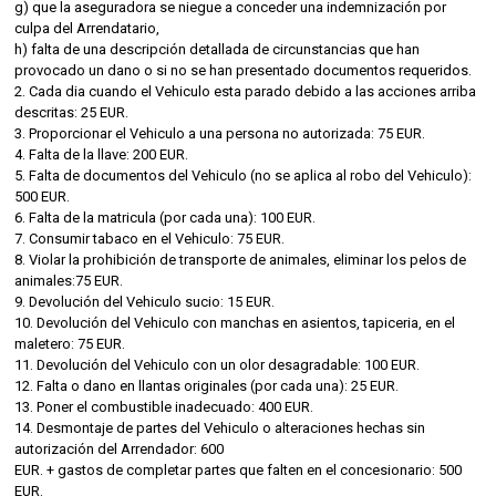
g) que la aseguradora se niegue a conceder una indemnización por
culpa del Arrendatario,
h) falta de una descripción detallada de circunstancias que han
provocado un dano o si no se han presentado documentos requeridos.
2. Cada dia cuando el Vehiculo esta parado debido a las acciones arriba
descritas: 25 EUR.
3. Proporcionar el Vehiculo a una persona no autorizada: 75 EUR.
4. Falta de la llave: 200 EUR.
5. Falta de documentos del Vehiculo (no se aplica al robo del Vehiculo):
500 EUR.
6. Falta de la matricula (por cada una): 100 EUR.
7. Consumir tabaco en el Vehiculo: 75 EUR.
8. Violar la prohibición de transporte de animales, eliminar los pelos de
animales:75 EUR.
9. Devolución del Vehiculo sucio: 15 EUR.
10. Devolución del Vehiculo con manchas en asientos, tapiceria, en el
maletero: 75 EUR.
11. Devolución del Vehiculo con un olor desagradable: 100 EUR.
12. Falta o dano en llantas originales (por cada una): 25 EUR.
13. Poner el combustible inadecuado: 400 EUR.
14. Desmontaje de partes del Vehiculo o alteraciones hechas sin
autorización del Arrendador: 600
EUR. + gastos de completar partes que falten en el concesionario: 500
EUR.