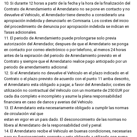
10. Si durante 12 horas a partir de la fecha y la hora de la finalización del
Contrato de Arrendamiento el Arrendatario no se pone en contacto y no
devuelve el Vehiculo, el Arrendador tiene derecho a considerarlo una
apropiación indebida y denunciarlo en Comisaria. Los costes del inicio
del procedimiento de denuncia por apropiación indebida se indican en
Tasas adicionales.
11. El periodo de Arrendamiento puede prolongarse solo previa
autorización del Arrendador, despues de que el Arrendatario se ponga
en contacto por correo electrónico o por telefono, al menos 24 horas
antes de la expiración del periodo de Arrendamiento previsto en el
Contrato y siempre que el Arrendatario realice pago anticipado por un
periodo de arrendamiento adicional.
12. Si el Arrendatario no devuelve el Vehiculo en el plazo indicado en el
Contrato o el plazo previsto de acuerdo con el punto 11 arriba descrito,
el Arrendatario esta obligado a pagar, a favor del Arrendador, costes de
utilización no contractual del Vehiculo con un montante de 250 EUR por
cada dia completo e incompleto y asume la plena responsabilidad
financiera en caso de danos y averias del Vehiculo.
13. El Arrendatario esta necesariamente obligado a cumplir las normas
de circulación vial que
estan en vigor en un pais dado. El desconocimiento de las normas no
libera al Arrendatario de la responsabilidad civil y penal.
14. El Arrendatario recibe el Vehiculo en buenas condiciones, necesarias
para su funcionamiento correcto y esta obligado a utilizarlo con sumo