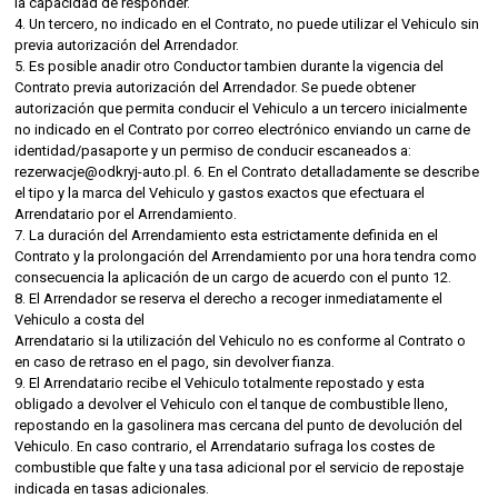
la capacidad de responder.
4. Un tercero, no indicado en el Contrato, no puede utilizar el Vehiculo sin
previa autorización del Arrendador.
5. Es posible anadir otro Conductor tambien durante la vigencia del
Contrato previa autorización del Arrendador. Se puede obtener
autorización que permita conducir el Vehiculo a un tercero inicialmente
no indicado en el Contrato por correo electrónico enviando un carne de
identidad/pasaporte y un permiso de conducir escaneados a:
rezerwacje@odkryj-auto.pl. 6. En el Contrato detalladamente se describe
el tipo y la marca del Vehiculo y gastos exactos que efectuara el
Arrendatario por el Arrendamiento.
7. La duración del Arrendamiento esta estrictamente definida en el
Contrato y la prolongación del Arrendamiento por una hora tendra como
consecuencia la aplicación de un cargo de acuerdo con el punto 12.
8. El Arrendador se reserva el derecho a recoger inmediatamente el
Vehiculo a costa del
Arrendatario si la utilización del Vehiculo no es conforme al Contrato o
en caso de retraso en el pago, sin devolver fianza.
9. El Arrendatario recibe el Vehiculo totalmente repostado y esta
obligado a devolver el Vehiculo con el tanque de combustible lleno,
repostando en la gasolinera mas cercana del punto de devolución del
Vehiculo. En caso contrario, el Arrendatario sufraga los costes de
combustible que falte y una tasa adicional por el servicio de repostaje
indicada en tasas adicionales.