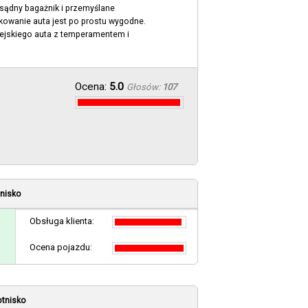
sądny bagażnik i przemyślane
tkowanie auta jest po prostu wygodne.
iejskiego auta z temperamentem i
Ocena:
5.0
Głosów:
107
tnisko
Obsługa klienta:
Ocena pojazdu:
lotnisko