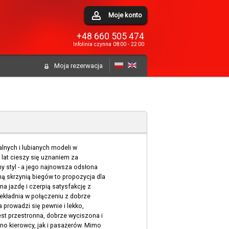
Moje konto
+48 660 505 474
Infolinia czynna 08:00 - 22:00
Moja rezerwacja
alnych i lubianych modeli w
lat cieszy się uznaniem za
y styl - a jego najnowsza odsłona
ną skrzynią biegów to propozycja dla
na jazdę i czerpią satysfakcję z
ekładnia w połączeniu z dobrze
 prowadzi się pewnie i lekko,
est przestronna, dobrze wyciszona i
no kierowcy, jak i pasażerów. Mimo