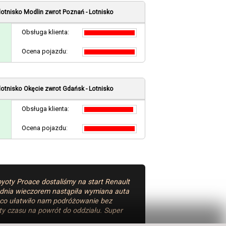
lotnisko Modlin
zwrot Poznań - Lotnisko
Obsługa klienta:
Ocena pojazdu:
lotnisko Okęcie
zwrot Gdańsk - Lotnisko
Obsługa klienta:
Ocena pojazdu:
yoty Proace dostaliśmy na start Renault
o dnia wieczorem nastąpiła wymiana auta
 co ułatwiło nam podróżowanie bez
aty czasu na powrót do oddziału. Super