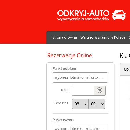
Strona główna
Warunki wynajmu w Polsce
Rezerwacje Online
Kia
Punkt odbioru
Opi
Data
Godzina
Punkt zwrotu