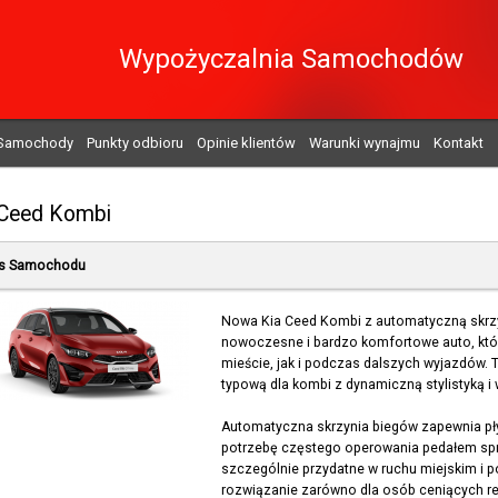
Wypożyczalnia Samochodów
Samochody
Punkty odbioru
Opinie klientów
Warunki wynajmu
Kontakt
 Ceed Kombi
s Samochodu
Nowa Kia Ceed Kombi z automatyczną skrzy
nowoczesne i bardzo komfortowe auto, któ
mieście, jak i podczas dalszych wyjazdów. 
typową dla kombi z dynamiczną stylistyką i
Automatyczna skrzynia biegów zapewnia płyn
potrzebę częstego operowania pedałem spr
szczególnie przydatne w ruchu miejskim i 
rozwiązanie zarówno dla osób ceniących rela