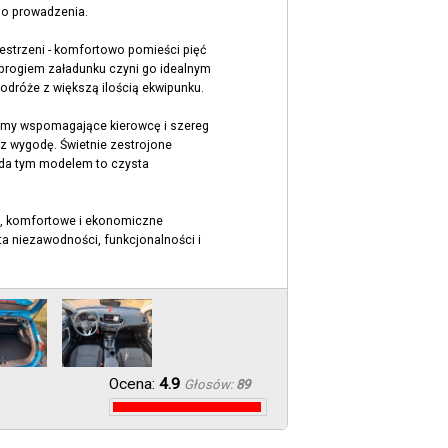
go prowadzenia.
strzeni - komfortowo pomieści pięć
 progiem załadunku czyni go idealnym
odróże z większą ilością ekwipunku.
my wspomagające kierowcę i szereg
z wygodę. Świetnie zestrojone
azda tym modelem to czysta
e, komfortowe i ekonomiczne
ta niezawodności, funkcjonalności i
Ocena:
4.9
Głosów:
89