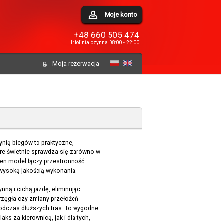
Moje konto
+48 660 505 474
Infolinia czynna 08:00 - 22:00
Moja rezerwacja
nią biegów to praktyczne,
re świetnie sprawdza się zarówno w
Ten model łączy przestronność
 wysoką jakością wykonania.
ną i cichą jazdę, eliminując
zęgła czy zmiany przełożeń -
podczas dłuższych tras. To wygodne
ks za kierownicą, jak i dla tych,