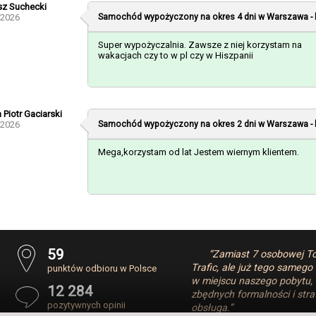
z Suchecki
-2026
Samochód wypożyczony na okres 4 dni w
Warszawa - 
Super wypożyczalnia. Zawsze z niej korzystam na
wakacjach czy to w pl czy w Hiszpanii
 Piotr Gaciarski
-2026
Samochód wypożyczony na okres 2 dni w
Warszawa - 
Mega,korzystam od lat Jestem wiernym klientem.
59
“Zamiast 7 osobowej To
Trafic, ale już tego sameg
punktów odbioru w Polsce
w miejscu naszego pobytu,
12 284
zbędnych formalności i str
pozytywnych opinii
obsługa.”